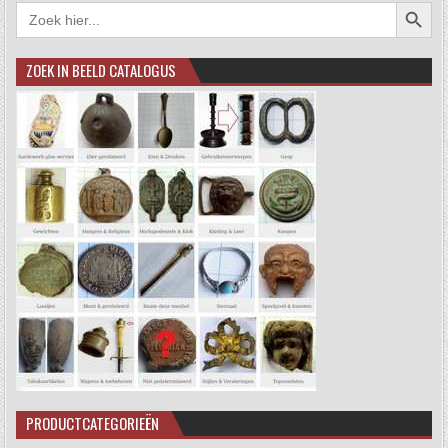
Zoekkno
Zoek
naar:
ZOEK IN BEELD CATALOGUS
PRODUCTCATEGORIEËN