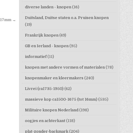
diverse landen - knopen
(16)
Duitsland, Duitse staten o.a. Pruisen knopen
r 17mm →
(19)
Frankrijk knopen
(49)
GB en Ierland - knopen
(95)
informatief
(11)
knopen met andere vormen of materialen
(78)
knopenmaker en kleermakers
(240)
Livrei (ca1735-1950)
(42)
massieve kop ca1500-1675 (tot 16mm)
(535)
Militaire knopen Nederland
(198)
oogjes en achterkant
(118)
plat-zonder-backmark
(204)