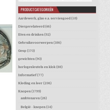
PRODUCTCATEGORIEËN
Aardewerk, glas e.a. serviesgoed
(59)
Diergerelateerd
(46)
Eten en drinken
(92)
Gebruiksvoorwerpen
(186)
Gesp
(170)
gewichten
(90)
horlogesleutels en klok
(88)
Informatief
(77)
Kleding en leer
(236)
Knopen
(1799)
ambtenaren
(26)
België - knopen
(54)