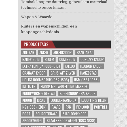
Tombak knopen: datering, gebruik en materiaal-
technische beperkingen
Wapen & Waarde
Ruiters en wapenschilden, een
knopengeschiedenis
PRODUCTTAGS
ADELAAR
ANKER
ANKERKNOOP
BAART1977
BAILEY 2016
BLOEM
COMIS2017
CONCAVE KNOOP
EXTRA FEIN (CA 1888-1915)
FALLOU
FLEURON KNOOP
GRANAAT KNOOP
GRIJS WIT ZILVER
HANZESTAD
HEILIGE ROOMSE RIJK (962-1806)
HSM (1837-1938)
INITIALEN
KNOOP-MET-AFBEELDING-MASSIEF
KNOOPVORMIG BESLAG
KOGELKNOOP - BALKNOOP
KROON
KRUIS
LOODJE-FRANKRIJK
LOOD TIN 2 DELEN
NS (1938-HEDEN)
PAARD
PAN
PENLOOD
PORTRET
POST
SCHROEFDRAAD
SJABLOONKNOOP
SPOORWEGEN
STAATSSPOORWEGEN (1863-1938)