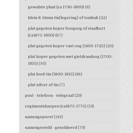
gewalste plaat (ca 1730-1800)
(8)
klein 8-14mm tin(legering) of tombak
(22)
plat gegoten koper boogoog of staafkort
(ca1675-1800)
(67)
plat gegoten koper vast oog (1400-1725)
(20)
plat koper gegoten met gietdraadoog (1700-
1815)
(33)
plat lood-tin (1600-1815)
(46)
plat zilver of tin
(7)
post - telefoon - telegraaf
(29)
regimentsknopen (ca1675-1775)
(19)
samengeperst
(143)
samengesteld - gesoldeerd
(79)