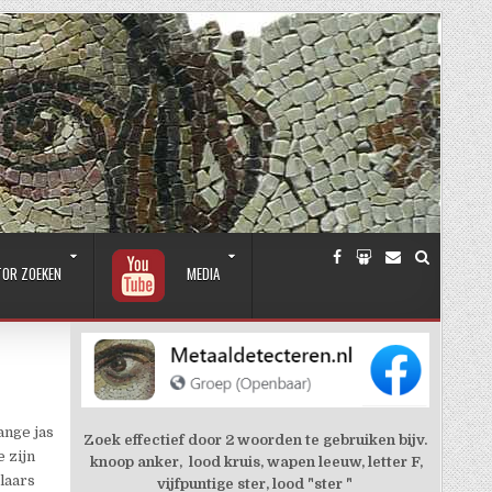
TOR ZOEKEN
MEDIA
ange jas
Zoek effectief door 2 woorden te gebruiken bijv.
 zijn
knoop anker, lood kruis, wapen leeuw, letter F,
 laars
vijfpuntige ster, lood "ster "