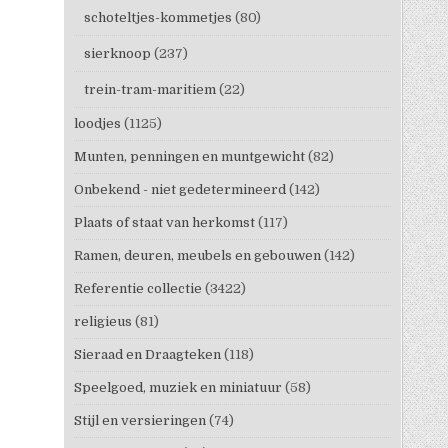
schoteltjes-kommetjes
(80)
sierknoop
(237)
trein-tram-maritiem
(22)
loodjes
(1125)
Munten, penningen en muntgewicht
(82)
Onbekend - niet gedetermineerd
(142)
Plaats of staat van herkomst
(117)
Ramen, deuren, meubels en gebouwen
(142)
Referentie collectie
(3422)
religieus
(81)
Sieraad en Draagteken
(118)
Speelgoed, muziek en miniatuur
(58)
Stijl en versieringen
(74)