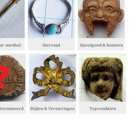
ur-meubel
Sierraad
Speelgoed & kunsten
etermineerd
Stijlen & Versieringen
Topvondsten