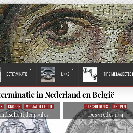
DETERMINATIE
LINKS
TIPS METAALDETEC
terminatie in Nederland en België
IS
KNOPEN
METAALDETECTIE
GESCHIEDENIS
KNOPEN
Posted in
ndische tijdcapsules
Des vredes 1774