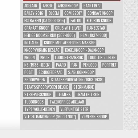
ADELAAR
ANKER
ANKERKNOOP
BAART1977
BAILEY 2016
BLOEM
COMIS2017
CONCAVE KNOOP
EXTRA FEIN (CA 1888-1915)
FALLOU
FLEURON KNOOP
GRANAAT KNOOP
GRIJS WIT ZILVER
HANZESTAD
HEILIGE ROOMSE RIJK (962-1806)
HSM (1837-1938)
INITIALEN
KNOOP-MET-AFBEELDING-MASSIEF
KNOOPVORMIG BESLAG
KOGELKNOOP - BALKNOOP
KROON
KRUIS
LOODJE-FRANKRIJK
LOOD TIN 2 DELEN
NS (1938-HEDEN)
PAARD
PAN
PENLOOD
PORTRET
POST
SCHROEFDRAAD
SJABLOONKNOOP
SPOORWEGEN
STAATSSPOORWEGEN (1863-1938)
STAATSSPOORWEGEN BELGIE
STERNMARKE
STREEPJESKNOOP
TELMERK
TRAM EN TREIN
TUDORROOS
TWEEKOPPIGE ADELAAR
TYPE WOLLE-DEEKEN
VIJFPUNTIGE STER
VLECHTBANDKNOOP (1600-1700*)
ZILVEREN-KNOOP