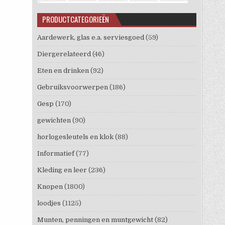
PRODUCTCATEGORIEËN
Aardewerk, glas e.a. serviesgoed
(59)
Diergerelateerd
(46)
Eten en drinken
(92)
Gebruiksvoorwerpen
(186)
Gesp
(170)
gewichten
(90)
horlogesleutels en klok
(88)
Informatief
(77)
Kleding en leer
(236)
Knopen
(1800)
loodjes
(1125)
Munten, penningen en muntgewicht
(82)