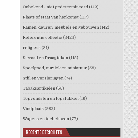
Onbekend - niet gedetermineerd
(142)
Plaats of staat van herkomst
(117)
Ramen, deuren, meubels en gebouwen
(142)
Referentie collectie
(3423)
religieus
(81)
Sieraad en Draagteken
(118)
Speelgoed, muziek en miniatuur
(58)
Stijl en versieringen
(74)
Tabaksartikelen
(55)
Topvondsten en topstukken
(16)
Vindplaats
(982)
Wapens en toebehoren
(77)
RECENTE BERICHTEN