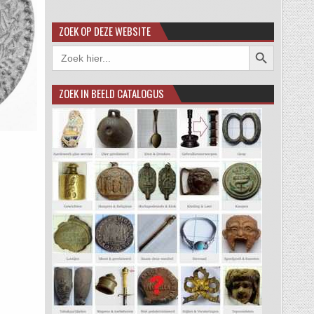
ZOEK OP DEZE WEBSITE
Zoekknop
Zoek
naar:
ZOEK IN BEELD CATALOGUS