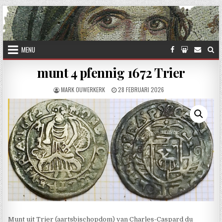
Skip to content
MENU
munt 4 pfennig 1672 Trier
AUTHOR:
PUBLISHED DATE:
MARK OUWERKERK
28 FEBRUARI 2026
Munt uit Trier (aartsbischopdom) van Charles-Caspard du