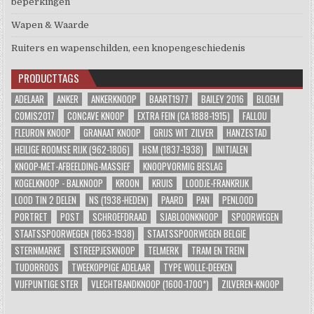
beperkingen
Wapen & Waarde
Ruiters en wapenschilden, een knopengeschiedenis
PRODUCTTAGS
ADELAAR
ANKER
ANKERKNOOP
BAART1977
BAILEY 2016
BLOEM
COMIS2017
CONCAVE KNOOP
EXTRA FEIN (CA 1888-1915)
FALLOU
FLEURON KNOOP
GRANAAT KNOOP
GRIJS WIT ZILVER
HANZESTAD
HEILIGE ROOMSE RIJK (962-1806)
HSM (1837-1938)
INITIALEN
KNOOP-MET-AFBEELDING-MASSIEF
KNOOPVORMIG BESLAG
KOGELKNOOP - BALKNOOP
KROON
KRUIS
LOODJE-FRANKRIJK
LOOD TIN 2 DELEN
NS (1938-HEDEN)
PAARD
PAN
PENLOOD
PORTRET
POST
SCHROEFDRAAD
SJABLOONKNOOP
SPOORWEGEN
STAATSSPOORWEGEN (1863-1938)
STAATSSPOORWEGEN BELGIE
STERNMARKE
STREEPJESKNOOP
TELMERK
TRAM EN TREIN
TUDORROOS
TWEEKOPPIGE ADELAAR
TYPE WOLLE-DEEKEN
VIJFPUNTIGE STER
VLECHTBANDKNOOP (1600-1700*)
ZILVEREN-KNOOP