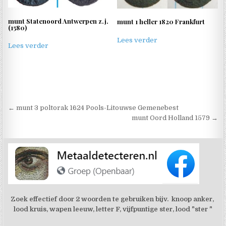
munt Statenoord Antwerpen z.j.
munt 1 heller 1820 Frankfurt
(1580)
Lees verder
Lees verder
Berichtnavigatie
← munt 3 poltorak 1624 Pools-Litouwse Gemenebest
munt Oord Holland 1579 →
Zoek effectief door 2 woorden te gebruiken bijv. knoop anker,
lood kruis, wapen leeuw, letter F, vijfpuntige ster, lood "ster "