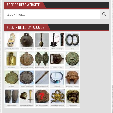
ZOEK OP DEZE WEBSITE
Zoekkno
Zoek
naar:
ZOEK IN BEELD CATALOGUS