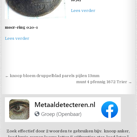
Lees verder
moer-ring 020-1
Lees verder
Berichtnavigatie
← knoop bloem druppelblad parels pijlen 13mm
munt 4 pfennig 1672 Trier →
Zoek effectief door 2 woorden te gebruiken bijv. knoop anker,