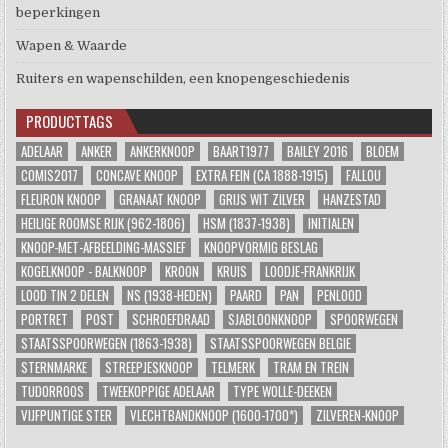
beperkingen
Wapen & Waarde
Ruiters en wapenschilden, een knopengeschiedenis
PRODUCTTAGS
ADELAAR
ANKER
ANKERKNOOP
BAART1977
BAILEY 2016
BLOEM
COMIS2017
CONCAVE KNOOP
EXTRA FEIN (CA 1888-1915)
FALLOU
FLEURON KNOOP
GRANAAT KNOOP
GRIJS WIT ZILVER
HANZESTAD
HEILIGE ROOMSE RIJK (962-1806)
HSM (1837-1938)
INITIALEN
KNOOP-MET-AFBEELDING-MASSIEF
KNOOPVORMIG BESLAG
KOGELKNOOP - BALKNOOP
KROON
KRUIS
LOODJE-FRANKRIJK
LOOD TIN 2 DELEN
NS (1938-HEDEN)
PAARD
PAN
PENLOOD
PORTRET
POST
SCHROEFDRAAD
SJABLOONKNOOP
SPOORWEGEN
STAATSSPOORWEGEN (1863-1938)
STAATSSPOORWEGEN BELGIE
STERNMARKE
STREEPJESKNOOP
TELMERK
TRAM EN TREIN
TUDORROOS
TWEEKOPPIGE ADELAAR
TYPE WOLLE-DEEKEN
VIJFPUNTIGE STER
VLECHTBANDKNOOP (1600-1700*)
ZILVEREN-KNOOP