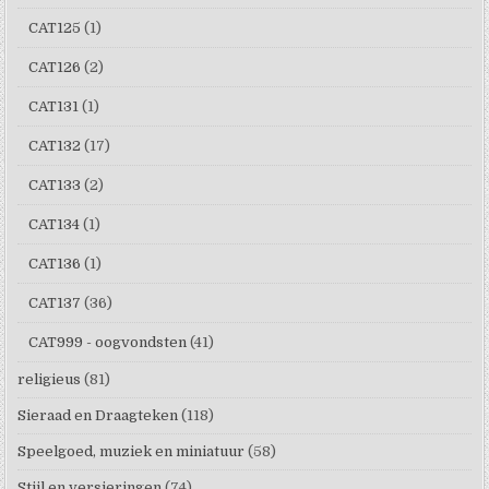
CAT125
(1)
CAT126
(2)
CAT131
(1)
CAT132
(17)
CAT133
(2)
CAT134
(1)
CAT136
(1)
CAT137
(36)
CAT999 - oogvondsten
(41)
religieus
(81)
Sieraad en Draagteken
(118)
Speelgoed, muziek en miniatuur
(58)
Stijl en versieringen
(74)