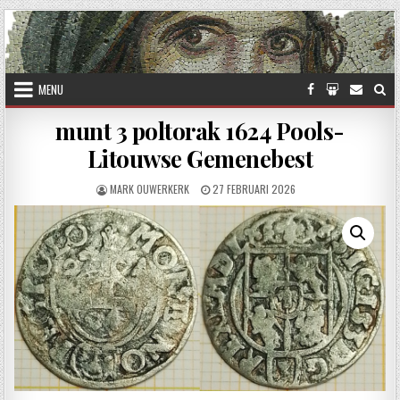
Skip to content
MENU
munt 3 poltorak 1624 Pools-
Litouwse Gemenebest
AUTHOR:
PUBLISHED DATE:
MARK OUWERKERK
27 FEBRUARI 2026