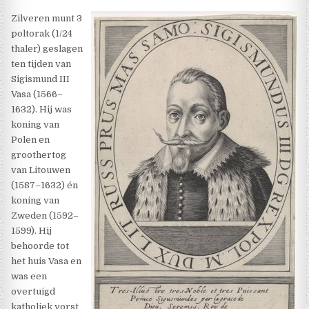
Zilveren munt 3
poltorak (1/24
thaler) geslagen
ten tijden van
Sigismund III
Vasa (1566–
1632). Hij was
koning van
Polen en
groothertog
van Litouwen
(1587–1632) én
koning van
Zweden (1592–
1599). Hij
behoorde tot
het huis Vasa en
was een
overtuigd
katholiek vorst