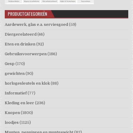
PRODUCTCATEGORIEËN
Aardewerk, glas e.a. serviesgoed
(59)
Diergerelateerd
(46)
Eten en drinken
(92)
Gebruiksvoorwerpen
(186)
Gesp
(170)
gewichten
(90)
horlogesleutels en klok
(88)
Informatief
(77)
Kleding en leer
(236)
Knopen
(1800)
loodjes
(1125)
Munten, penningen en muntgewicht
(82)