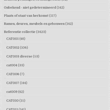
Onbekend - niet gedetermineerd
(142)
Plaats of staat van herkomst
(117)
Ramen, deuren, meubels en gebouwen
(142)
Referentie collectie
(3423)
CAT001
(48)
CAT002
(106)
CAT003 diverse
(53)
cat004
(33)
CAT006
(7)
CAT007
(144)
cat009
(42)
CAT010
(15)
CAT011
(141)