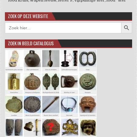
lood kruis, wapen leeuw, letter F, vijfpuntige ster, lood "ster "
ZOEK OP DEZE WEBSITE
Zoekkno
Zoek
naar:
ZOEK IN BEELD CATALOGUS