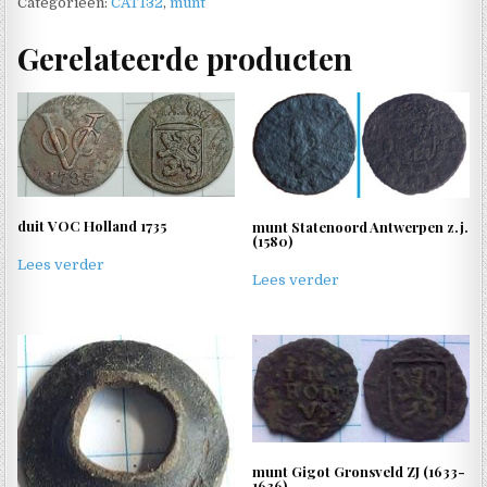
Categorieën:
CAT132
,
munt
Gerelateerde producten
duit VOC Holland 1735
munt Statenoord Antwerpen z.j.
(1580)
Lees verder
Lees verder
munt Gigot Gronsveld ZJ (1633-
1636)