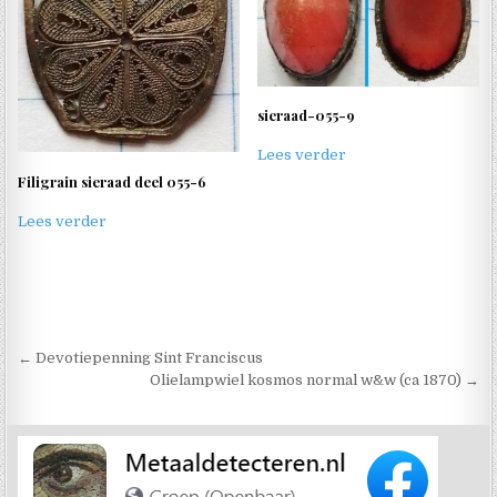
sieraad-055-9
Lees verder
Filigrain sieraad deel 055-6
Lees verder
Berichtnavigatie
← Devotiepenning Sint Franciscus
Olielampwiel kosmos normal w&w (ca 1870) →