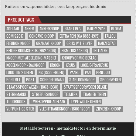
Ruiters en wapenschilden, een knopengeschiedenis
PRODUCTTAGS
ADELAAR
ANKER
ANKERKNOOP
BAART1977
BAILEY 2016
BLOEM
COMIS2017
CONCAVE KNOOP
EXTRA FEIN (CA 1888-1915)
FALLOU
FLEURON KNOOP
GRANAAT KNOOP
GRIJS WIT ZILVER
HANZESTAD
HEILIGE ROOMSE RIJK (962-1806)
HSM (1837-1938)
INITIALEN
KNOOP-MET-AFBEELDING-MASSIEF
KNOOPVORMIG BESLAG
KOGELKNOOP - BALKNOOP
KROON
KRUIS
LOODJE-FRANKRIJK
LOOD TIN 2 DELEN
NS (1938-HEDEN)
PAARD
PAN
PENLOOD
PORTRET
POST
SCHROEFDRAAD
SJABLOONKNOOP
SPOORWEGEN
STAATSSPOORWEGEN (1863-1938)
STAATSSPOORWEGEN BELGIE
STERNMARKE
STREEPJESKNOOP
TELMERK
TRAM EN TREIN
TUDORROOS
TWEEKOPPIGE ADELAAR
TYPE WOLLE-DEEKEN
VIJFPUNTIGE STER
VLECHTBANDKNOOP (1600-1700*)
ZILVEREN-KNOOP
Metaaldetecteren - metaaldetector en determinatie