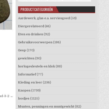
PRODUCTCATEGORIEËN
Aardewerk, glas e.a. serviesgoed
(59)
Diergerelateerd
(46)
Eten en drinken
(92)
Gebruiksvoorwerpen
(186)
Gesp
(170)
gewichten
(90)
horlogesleutels en klok
(88)
Informatief
(77)
Kleding en leer
(236)
Knopen
(1799)
ad-3-2 →
loodjes
(1125)
Munten, penningen en muntgewicht
(82)