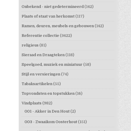
Onbekend - niet gedetermineerd
(142)
Plaats of staat van herkomst
(117)
Ramen, deuren, meubels en gebouwen
(142)
Referentie collectie
(3422)
religieus
(81)
Sieraad en Draagteken
(118)
Speelgoed, muziek en miniatuur
(58)
Stijl en versieringen
(74)
Tabaksartikelen
(55)
Topvondsten en topstukken
(16)
Vindplaats
(982)
001 - Akker in Den Hout
(2)
003 - Zwaaikom Oosterhout
(151)