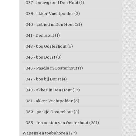
037 - bouwgrond Den Hout
(1)
039 - akker Vuchtpolder
(2)
040 - gebied in Den Hout
(21)
041 - Den Hout
(1)
043 - bos Oosterhout
(5)
045 - bos Dorst
(3)
046 - Paadje in Oosterhout
(1)
047 - bos bij Dorst
(4)
049 - akker in Den Hout
(17)
051 - akker Vuchtpolder
(5)
052 - parkje Oosterhout
(3)
055 - ten oosten van Oosterhout
(281)
Wapens en toebehoren
(77)