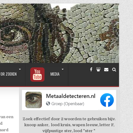
TOR ZOEKEN
MEDIA
van een
Zoek effectief door 2 woorden te gebruiken bijv.
od
knoop anker, lood kruis, wapen leeuw, letter F,
waard
vijfpuntige ster, lood "ster "