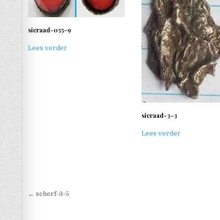
sieraad-055-9
Lees verder
sieraad-3-3
Lees verder
Berichtnavigatie
← scherf-3-5