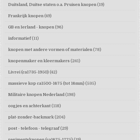
Duitsland, Duitse staten o.a. Pruisen knopen
(19)
Frankrijk knopen
(49)
GB en Ierland - knopen
(96)
informatief
(11)
knopen met andere vormen of materialen
(78)
knopenmaker en kleermakers
(241)
Livrei (ca1735-1950)
(42)
massieve kop ca1500-1675 (tot 16mm)
(535)
Militaire knopen Nederland
(198)
oogjes en achterkant
(118)
plat-zonder-backmark
(204)
post - telefoon - telegraaf
(29)
regimentsknopen (ca1675-1775)
(19)