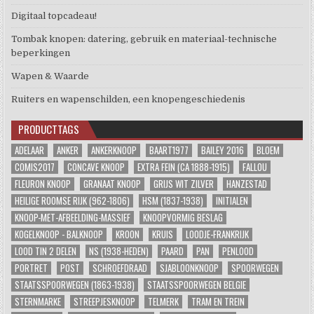
Digitaal topcadeau!
Tombak knopen: datering, gebruik en materiaal-technische
beperkingen
Wapen & Waarde
Ruiters en wapenschilden, een knopengeschiedenis
PRODUCTTAGS
ADELAAR
ANKER
ANKERKNOOP
BAART1977
BAILEY 2016
BLOEM
COMIS2017
CONCAVE KNOOP
EXTRA FEIN (CA 1888-1915)
FALLOU
FLEURON KNOOP
GRANAAT KNOOP
GRIJS WIT ZILVER
HANZESTAD
HEILIGE ROOMSE RIJK (962-1806)
HSM (1837-1938)
INITIALEN
KNOOP-MET-AFBEELDING-MASSIEF
KNOOPVORMIG BESLAG
KOGELKNOOP - BALKNOOP
KROON
KRUIS
LOODJE-FRANKRIJK
LOOD TIN 2 DELEN
NS (1938-HEDEN)
PAARD
PAN
PENLOOD
PORTRET
POST
SCHROEFDRAAD
SJABLOONKNOOP
SPOORWEGEN
STAATSSPOORWEGEN (1863-1938)
STAATSSPOORWEGEN BELGIE
STERNMARKE
STREEPJESKNOOP
TELMERK
TRAM EN TREIN