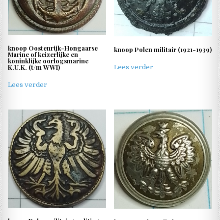
knoop Oostenrijk-Hongaarse
knoop Polen militair (1921-1939)
Marine of keizerlijke en
koninklijke oorlogsmarine
K.U.K. (t/m WWI)
Lees verder
Lees verder