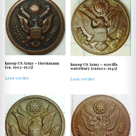
knoop US Army – Horstmann
knoop US Army – scovills
(ca. 1902-1935)
waterbury (ca1902-1945)
Lees verder
Lees verder