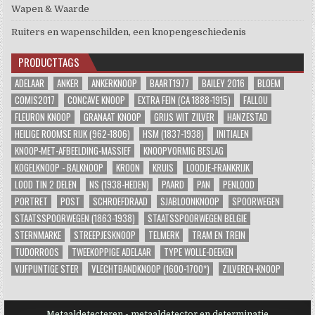
Wapen & Waarde
Ruiters en wapenschilden, een knopengeschiedenis
PRODUCTTAGS
ADELAAR
ANKER
ANKERKNOOP
BAART1977
BAILEY 2016
BLOEM
COMIS2017
CONCAVE KNOOP
EXTRA FEIN (CA 1888-1915)
FALLOU
FLEURON KNOOP
GRANAAT KNOOP
GRIJS WIT ZILVER
HANZESTAD
HEILIGE ROOMSE RIJK (962-1806)
HSM (1837-1938)
INITIALEN
KNOOP-MET-AFBEELDING-MASSIEF
KNOOPVORMIG BESLAG
KOGELKNOOP - BALKNOOP
KROON
KRUIS
LOODJE-FRANKRIJK
LOOD TIN 2 DELEN
NS (1938-HEDEN)
PAARD
PAN
PENLOOD
PORTRET
POST
SCHROEFDRAAD
SJABLOONKNOOP
SPOORWEGEN
STAATSSPOORWEGEN (1863-1938)
STAATSSPOORWEGEN BELGIE
STERNMARKE
STREEPJESKNOOP
TELMERK
TRAM EN TREIN
TUDORROOS
TWEEKOPPIGE ADELAAR
TYPE WOLLE-DEEKEN
VIJFPUNTIGE STER
VLECHTBANDKNOOP (1600-1700*)
ZILVEREN-KNOOP
Metaaldetecteren - metaaldetector en determinatie