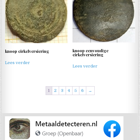
knoop eenvoudige
knoop cirkelversiering
cirkelversiering
Lees verder
Lees verder
1
2
3
4
5
6
→