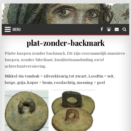
Skip to content
MENU
plat-zonder-backmark
Platte knopen zonder backmark. Dit zijn voornamelijk massieve
knopen, zonder fabrikant, kwaliteitsaanduiding en/of
achterkantversiering.
Nikkel-tin-tombak = zilverkleurig tot zwart, Loodtin = wit,
beige, grijs, koper = bruin, roodachtig, messing = geel