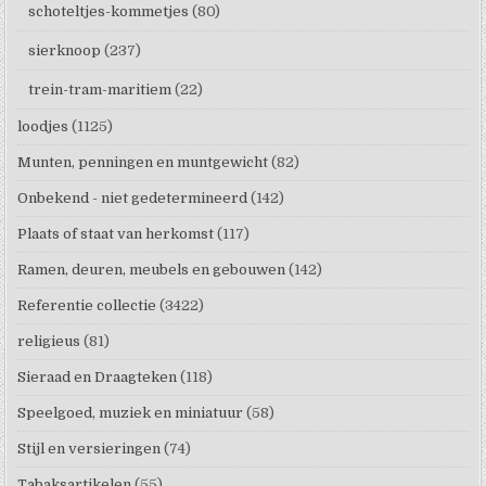
schoteltjes-kommetjes
(80)
sierknoop
(237)
trein-tram-maritiem
(22)
loodjes
(1125)
Munten, penningen en muntgewicht
(82)
Onbekend - niet gedetermineerd
(142)
Plaats of staat van herkomst
(117)
Ramen, deuren, meubels en gebouwen
(142)
Referentie collectie
(3422)
religieus
(81)
Sieraad en Draagteken
(118)
Speelgoed, muziek en miniatuur
(58)
Stijl en versieringen
(74)
Tabaksartikelen
(55)