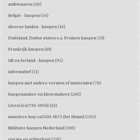
ambtenaren
(26)
België - knopen
(54)
diverse landen - knopen
(16)
Duitsland, Duitse staten o.a. Pruisen knopen
(19)
Frankrijk knopen
(49)
GB en Ierland - knopen
(95)
informatief
(11)
knopen met andere vormen of materialen
(78)
knopenmaker en kleermakers
(240)
Livrei (ca1735-1950)
(42)
massieve kop ca1500-1675 (tot 16mm)
(535)
Militaire knopen Nederland
(198)
oogjes en achterkant
(118)