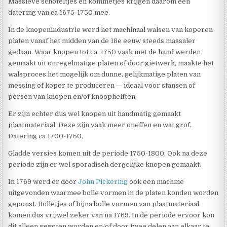
Massieve schoteltjes en kommetjes krijgen daarom een
datering van ca 1675-1750 mee.
In de knopenindustrie werd het machinaal walsen van koperen
platen vanaf het midden van de 18e eeuw steeds massaler
gedaan. Waar knopen tot ca. 1750 vaak met de hand werden
gemaakt uit onregelmatige platen of door gietwerk, maakte het
walsproces het mogelijk om dunne, gelijkmatige platen van
messing of koper te produceren — ideaal voor stansen of
persen van knopen en/of knoophelften.
Er zijn echter dus wel knopen uit handmatig gemaakt
plaatmateriaal. Deze zijn vaak meer oneffen en wat grof.
Datering ca 1700-1750.
Gladde versies komen uit de periode 1750-1800. Ook na deze
periode zijn er wel sporadisch dergelijke knopen gemaakt.
In 1769 werd er door
John Pickering
ook een machine
uitgevonden waarmee bolle vormen in de platen konden worden
geponst. Bolletjes of bijna bolle vormen van plaatmateriaal
komen dus vrijwel zeker van na 1769. In de periode ervoor kon
dit alleen gegoten worden en/of door twee delen aan elkaar te