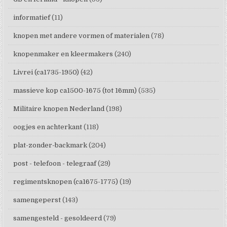
informatief
(11)
knopen met andere vormen of materialen
(78)
knopenmaker en kleermakers
(240)
Livrei (ca1735-1950)
(42)
massieve kop ca1500-1675 (tot 16mm)
(535)
Militaire knopen Nederland
(198)
oogjes en achterkant
(118)
plat-zonder-backmark
(204)
post - telefoon - telegraaf
(29)
regimentsknopen (ca1675-1775)
(19)
samengeperst
(143)
samengesteld - gesoldeerd
(79)