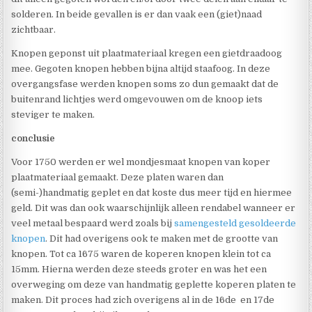
solderen. In beide gevallen is er dan vaak een (giet)naad
zichtbaar.
Knopen geponst uit plaatmateriaal kregen een gietdraadoog
mee. Gegoten knopen hebben bijna altijd staafoog. In deze
overgangsfase werden knopen soms zo dun gemaakt dat de
buitenrand lichtjes werd omgevouwen om de knoop iets
steviger te maken.
conclusie
Voor 1750 werden er wel mondjesmaat knopen van koper
plaatmateriaal gemaakt. Deze platen waren dan
(semi-)handmatig geplet en dat koste dus meer tijd en hiermee
geld. Dit was dan ook waarschijnlijk alleen rendabel wanneer er
veel metaal bespaard werd zoals bij
samengesteld gesoldeerde
knopen
. Dit had overigens ook te maken met de grootte van
knopen. Tot ca 1675 waren de koperen knopen klein tot ca
15mm. Hierna werden deze steeds groter en was het een
overweging om deze van handmatig geplette koperen platen te
maken. Dit proces had zich overigens al in de 16de en 17de