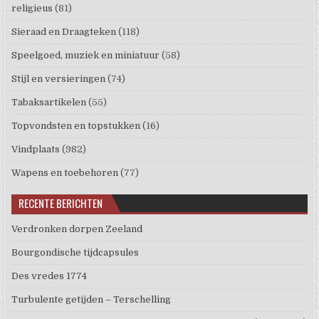
religieus
(81)
Sieraad en Draagteken
(118)
Speelgoed, muziek en miniatuur
(58)
Stijl en versieringen
(74)
Tabaksartikelen
(55)
Topvondsten en topstukken
(16)
Vindplaats
(982)
Wapens en toebehoren
(77)
RECENTE BERICHTEN
Verdronken dorpen Zeeland
Bourgondische tijdcapsules
Des vredes 1774
Turbulente getijden – Terschelling