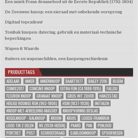
Een uniek Frans douanelood uit de Eerste Republiek (1792-1804)
De Zeeuwse knoop: een sieraad met onbekende oorsprong
Digitaal topcadeau!
Tombak knopen: datering, gebruik en materiaal-technische
beperkingen
Wapen & Waarde
Ruiters en wapenschilden, een knopengeschiedenis
PRODUCTTAGS
ADELAAR
ANKER
ANKERKNOOP
BAART1977
BAILEY 2016
BLOEM
COMIS2017
CONCAVE KNOOP
EXTRA FEIN (CA 1888-1915)
FALLOU
FLEURON KNOOP
GRANAAT KNOOP
GRIJS WIT ZILVER
HANZESTAD
HEILIGE ROOMSE RIJK (962-1806)
HSM (1837-1938)
INITIALEN
KNOOP-MET-AFBEELDING-MASSIEF
KNOOPVORMIG BESLAG
KOGELKNOOP - BALKNOOP
KROON
KRUIS
LOODJE-FRANKRIJK
LOOD TIN 2 DELEN
NS (1938-HEDEN)
PAARD
PAN
PENLOOD
PORTRET
POST
SCHROEFDRAAD
SJABLOONKNOOP
SPOORWEGEN