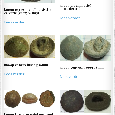
knoop bloemmotief
uitwaaierend
knoop 1e regiment Pruisische
calvarie (ca 1750-1815)
Lees verder
Lees verder
knoop convex lusoog 16mm
knoop convex lusoog 18mm
Lees verder
Lees verder
knoop koepel massief met rand