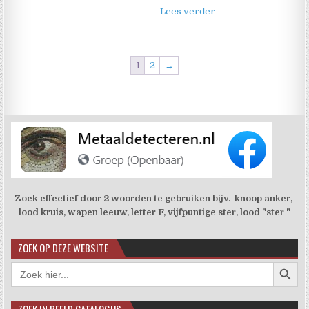
Lees verder
1
2
→
Zoek effectief door 2 woorden te gebruiken bijv. knoop anker,
lood kruis, wapen leeuw, letter F, vijfpuntige ster, lood "ster "
ZOEK OP DEZE WEBSITE
Zoekkno
Zoek
naar:
ZOEK IN BEELD CATALOGUS