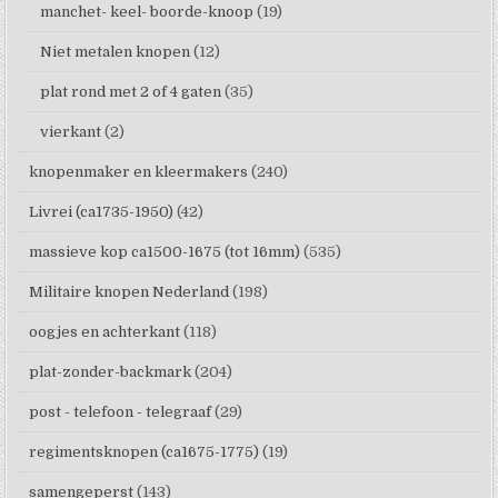
manchet- keel- boorde-knoop
(19)
Niet metalen knopen
(12)
plat rond met 2 of 4 gaten
(35)
vierkant
(2)
knopenmaker en kleermakers
(240)
Livrei (ca1735-1950)
(42)
massieve kop ca1500-1675 (tot 16mm)
(535)
Militaire knopen Nederland
(198)
oogjes en achterkant
(118)
plat-zonder-backmark
(204)
post - telefoon - telegraaf
(29)
regimentsknopen (ca1675-1775)
(19)
samengeperst
(143)