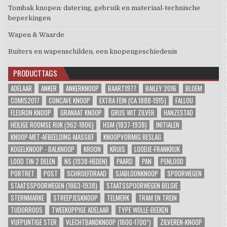
Tombak knopen: datering, gebruik en materiaal-technische
beperkingen
Wapen & Waarde
Ruiters en wapenschilden, een knopengeschiedenis
PRODUCTTAGS
ADELAAR
ANKER
ANKERKNOOP
BAART1977
BAILEY 2016
BLOEM
COMIS2017
CONCAVE KNOOP
EXTRA FEIN (CA 1888-1915)
FALLOU
FLEURON KNOOP
GRANAAT KNOOP
GRIJS WIT ZILVER
HANZESTAD
HEILIGE ROOMSE RIJK (962-1806)
HSM (1837-1938)
INITIALEN
KNOOP-MET-AFBEELDING-MASSIEF
KNOOPVORMIG BESLAG
KOGELKNOOP - BALKNOOP
KROON
KRUIS
LOODJE-FRANKRIJK
LOOD TIN 2 DELEN
NS (1938-HEDEN)
PAARD
PAN
PENLOOD
PORTRET
POST
SCHROEFDRAAD
SJABLOONKNOOP
SPOORWEGEN
STAATSSPOORWEGEN (1863-1938)
STAATSSPOORWEGEN BELGIE
STERNMARKE
STREEPJESKNOOP
TELMERK
TRAM EN TREIN
TUDORROOS
TWEEKOPPIGE ADELAAR
TYPE WOLLE-DEEKEN
VIJFPUNTIGE STER
VLECHTBANDKNOOP (1600-1700*)
ZILVEREN-KNOOP