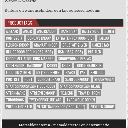
Wapen & Waarde
Ruiters en wapenschilden, een knopengeschiedenis
PRODUCTTAGS
ADELAAR
ANKER
ANKERKNOOP
BAART1977
BAILEY 2016
BLOEM
COMIS2017
CONCAVE KNOOP
EXTRA FEIN (CA 1888-1915)
FALLOU
FLEURON KNOOP
GRANAAT KNOOP
GRIJS WIT ZILVER
HANZESTAD
HEILIGE ROOMSE RIJK (962-1806)
HSM (1837-1938)
INITIALEN
KNOOP-MET-AFBEELDING-MASSIEF
KNOOPVORMIG BESLAG
KOGELKNOOP - BALKNOOP
KROON
KRUIS
LOODJE-FRANKRIJK
LOOD TIN 2 DELEN
NS (1938-HEDEN)
PAARD
PAN
PENLOOD
PORTRET
POST
SCHROEFDRAAD
SJABLOONKNOOP
SPOORWEGEN
STAATSSPOORWEGEN (1863-1938)
STAATSSPOORWEGEN BELGIE
STERNMARKE
STREEPJESKNOOP
TELMERK
TRAM EN TREIN
TUDORROOS
TWEEKOPPIGE ADELAAR
TYPE WOLLE-DEEKEN
VIJFPUNTIGE STER
VLECHTBANDKNOOP (1600-1700*)
ZILVEREN-KNOOP
Metaaldetecteren - metaaldetector en determinatie