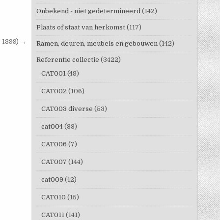
Onbekend - niet gedetermineerd
(142)
Plaats of staat van herkomst
(117)
-1899) →
Ramen, deuren, meubels en gebouwen
(142)
Referentie collectie
(3422)
CAT001
(48)
CAT002
(106)
CAT003 diverse
(53)
cat004
(33)
CAT006
(7)
CAT007
(144)
cat009
(42)
CAT010
(15)
CAT011
(141)