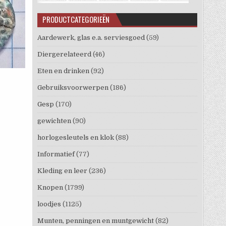
PRODUCTCATEGORIEËN
Aardewerk, glas e.a. serviesgoed
(59)
Diergerelateerd
(46)
Eten en drinken
(92)
Gebruiksvoorwerpen
(186)
Gesp
(170)
gewichten
(90)
horlogesleutels en klok
(88)
Informatief
(77)
Kleding en leer
(236)
Knopen
(1799)
loodjes
(1125)
Munten, penningen en muntgewicht
(82)