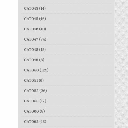
CAT043
(14)
CAT045
(46)
CAT046
(40)
CAT047
(74)
CAT048
(19)
CAT049
(8)
CAT050
(129)
CAT051
(6)
CAT052
(26)
CAT053
(17)
CAT060
(8)
CAT062
(48)