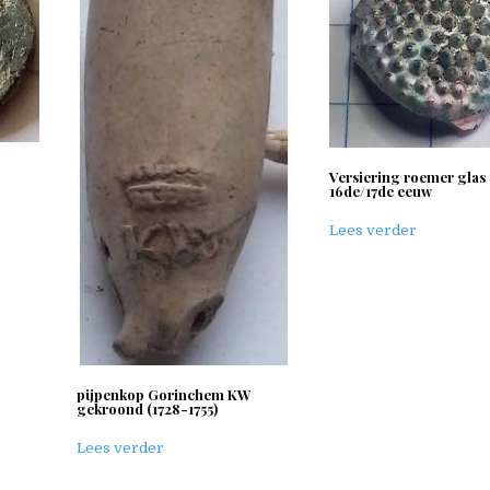
Versiering roemer glas
16de/17de eeuw
Lees verder
pijpenkop Gorinchem KW
gekroond (1728-1755)
Lees verder