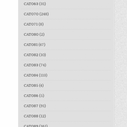
CAT063
(31)
CAT070
(248)
CAT071
(8)
CAT080
(2)
CAT081
(47)
CAT082
(10)
CAT083
(74)
CAT084
(113)
CAT085
(4)
CAT086
(5)
CAT087
(91)
CAT088
(12)
CAT089
(161)