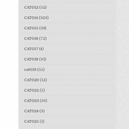
CAT012
(52)
CAT014
(323)
CAT015
(39)
CAT016
(72)
CAT017
(4)
CAT018
(10)
cat019
(55)
CAT020
(12)
CAT022
(5)
CAT023
(33)
CAT024
(3)
CAT025
(1)