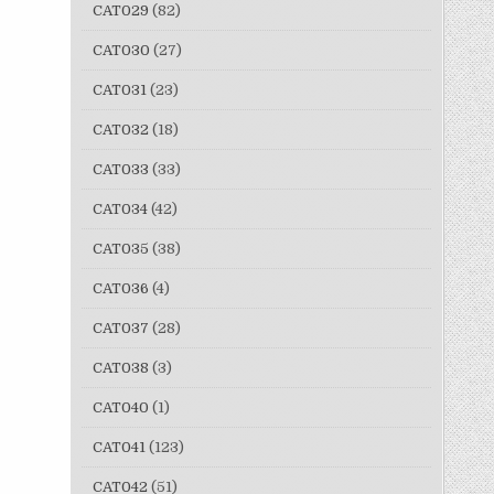
CAT029
(82)
CAT030
(27)
CAT031
(23)
CAT032
(18)
CAT033
(33)
CAT034
(42)
CAT035
(38)
CAT036
(4)
CAT037
(28)
CAT038
(3)
CAT040
(1)
CAT041
(123)
CAT042
(51)