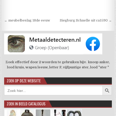
Berichtnavigatie
← meubelbeslag 18de eeuw
Siegburg Schnelle uit ca1590 →
Zoek effectief door 2 woorden te gebruiken bijv. knoop anker,
lood kruis, wapen leeuw, letter F, vijfpuntige ster, lood "ster "
ZOEK OP DEZE WEBSITE
Zoekkno
Zoek
naar:
ZOEK IN BEELD CATALOGUS