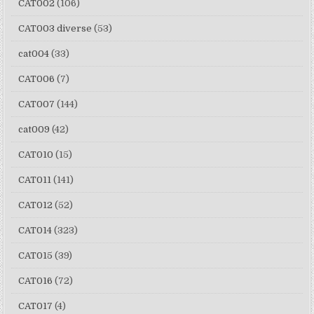
CAT002
(106)
CAT003 diverse
(53)
cat004
(33)
CAT006
(7)
CAT007
(144)
cat009
(42)
CAT010
(15)
CAT011
(141)
CAT012
(52)
CAT014
(323)
CAT015
(39)
CAT016
(72)
CAT017
(4)