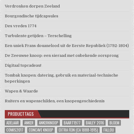
Verdronken dorpen Zeeland
Bourgondische tijdcapsules
Des vredes 1774
Turbulente getijden – Terschelling
Een uniek Frans douanelood uit de Eerste Republiek (1792-1804)
De Zeeuwse knoop: een sieraad met onbekende oorsprong
Digitaal topcadeau!
Tombak knopen: datering, gebruik en materiaal-technische
beperkingen
Wapen & Waarde
Ruiters en wapenschilden, een knopengeschiedenis
PRODUCTTAGS
ADELAAR
ANKER
ANKERKNOOP
BAART1977
BAILEY 2016
BLOEM
COMIS2017
CONCAVE KNOOP
EXTRA FEIN (CA 1888-1915)
FALLOU