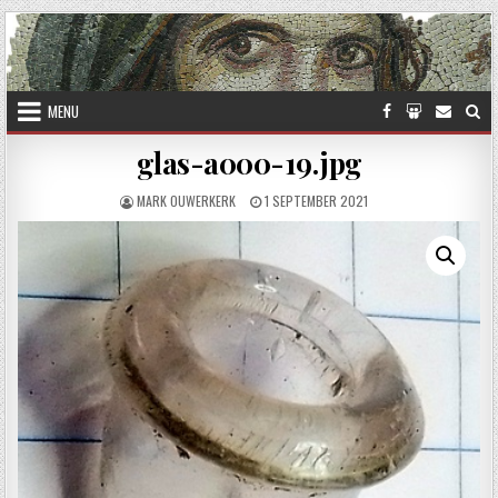
Skip to content
MENU
glas-a000-19.jpg
AUTHOR:
PUBLISHED DATE:
MARK OUWERKERK
1 SEPTEMBER 2021