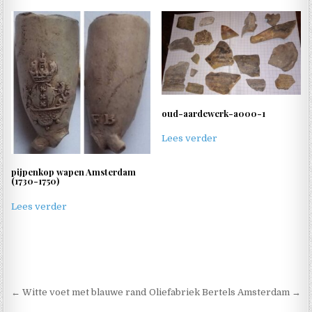
oud-aardewerk-a000-1
Lees verder
pijpenkop wapen Amsterdam
(1730-1750)
Lees verder
Berichtnavigatie
← Witte voet met blauwe rand
Oliefabriek Bertels Amsterdam →