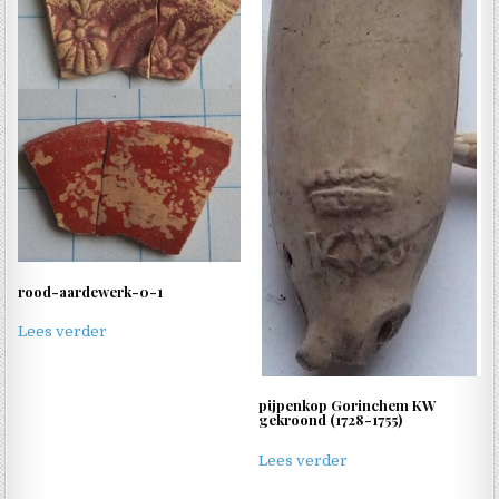
rood-aardewerk-0-1
Lees verder
pijpenkop Gorinchem KW
gekroond (1728-1755)
Lees verder