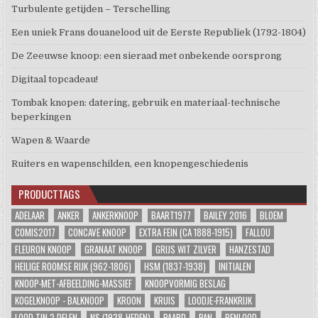
Turbulente getijden – Terschelling
Een uniek Frans douanelood uit de Eerste Republiek (1792-1804)
De Zeeuwse knoop: een sieraad met onbekende oorsprong
Digitaal topcadeau!
Tombak knopen: datering, gebruik en materiaal-technische
beperkingen
Wapen & Waarde
Ruiters en wapenschilden, een knopengeschiedenis
PRODUCTTAGS
ADELAAR
ANKER
ANKERKNOOP
BAART1977
BAILEY 2016
BLOEM
COMIS2017
CONCAVE KNOOP
EXTRA FEIN (CA 1888-1915)
FALLOU
FLEURON KNOOP
GRANAAT KNOOP
GRIJS WIT ZILVER
HANZESTAD
HEILIGE ROOMSE RIJK (962-1806)
HSM (1837-1938)
INITIALEN
KNOOP-MET-AFBEELDING-MASSIEF
KNOOPVORMIG BESLAG
KOGELKNOOP - BALKNOOP
KROON
KRUIS
LOODJE-FRANKRIJK
LOOD TIN 2 DELEN
NS (1938-HEDEN)
PAARD
PAN
PENLOOD