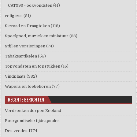
CAT999 - oogvondsten
(41)
religieus
(81)
Sieraad en Draagteken
(118)
Speelgoed, muziek en miniatuur
(58)
Stijl en versieringen
(74)
Tabaksartikelen
(55)
Topvondsten en topstukken
(16)
Vindplaats
(982)
Wapens en toebehoren
(77)
RECENTE BERICHTEN
Verdronken dorpen Zeeland
Bourgondische tijdcapsules
Des vredes 1774