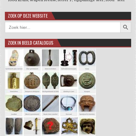
ZOEK OP DEZE WEBSITE
Zoekkno
Zoek
naar:
ZOEK IN BEELD CATALOGUS