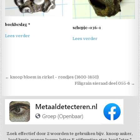
boekbeslag *
schepje-036-1
Lees verder
Lees verder
Berichtnavigatie
← knoop bloem in cirkel – rondjes (1600-1650)
Filigrain sieraad deel 055-6 →
Zoek effectief door 2 woorden te gebruiken bijv. knoop anker,
lood kruis, wapen leeuw, letter F, vijfpuntige ster, lood "ster "