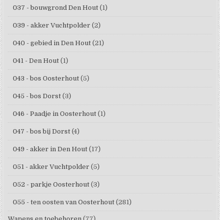
037 - bouwgrond Den Hout
(1)
039 - akker Vuchtpolder
(2)
040 - gebied in Den Hout
(21)
041 - Den Hout
(1)
043 - bos Oosterhout
(5)
045 - bos Dorst
(3)
046 - Paadje in Oosterhout
(1)
047 - bos bij Dorst
(4)
049 - akker in Den Hout
(17)
051 - akker Vuchtpolder
(5)
052 - parkje Oosterhout
(3)
055 - ten oosten van Oosterhout
(281)
Wapens en toebehoren
(77)