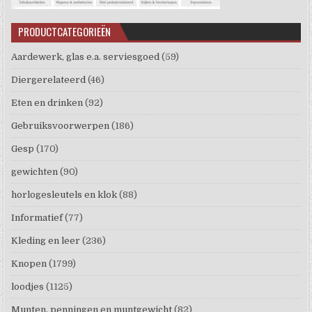
PRODUCTCATEGORIEËN
Aardewerk, glas e.a. serviesgoed
(59)
Diergerelateerd
(46)
Eten en drinken
(92)
Gebruiksvoorwerpen
(186)
Gesp
(170)
gewichten
(90)
horlogesleutels en klok
(88)
Informatief
(77)
Kleding en leer
(236)
Knopen
(1799)
loodjes
(1125)
Munten, penningen en muntgewicht
(82)