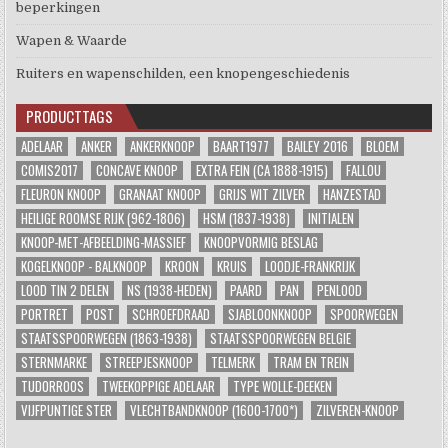
beperkingen
Wapen & Waarde
Ruiters en wapenschilden, een knopengeschiedenis
PRODUCTTAGS
ADELAAR
ANKER
ANKERKNOOP
BAART1977
BAILEY 2016
BLOEM
COMIS2017
CONCAVE KNOOP
EXTRA FEIN (CA 1888-1915)
FALLOU
FLEURON KNOOP
GRANAAT KNOOP
GRIJS WIT ZILVER
HANZESTAD
HEILIGE ROOMSE RIJK (962-1806)
HSM (1837-1938)
INITIALEN
KNOOP-MET-AFBEELDING-MASSIEF
KNOOPVORMIG BESLAG
KOGELKNOOP - BALKNOOP
KROON
KRUIS
LOODJE-FRANKRIJK
LOOD TIN 2 DELEN
NS (1938-HEDEN)
PAARD
PAN
PENLOOD
PORTRET
POST
SCHROEFDRAAD
SJABLOONKNOOP
SPOORWEGEN
STAATSSPOORWEGEN (1863-1938)
STAATSSPOORWEGEN BELGIE
STERNMARKE
STREEPJESKNOOP
TELMERK
TRAM EN TREIN
TUDORROOS
TWEEKOPPIGE ADELAAR
TYPE WOLLE-DEEKEN
VIJFPUNTIGE STER
VLECHTBANDKNOOP (1600-1700*)
ZILVEREN-KNOOP