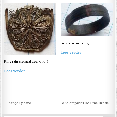
ring – armenring
Lees verder
Filigrain sieraad deel 055-6
Lees verder
Berichtnavigatie
← hanger paard
olielampwiel De Etna Breda →