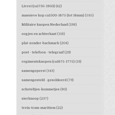
Livrei (ca1735-1950)
(42)
massieve kop ca1500-1675 (tot 16mm)
(535)
Militaire knopen Nederland
(198)
oogjes en achterkant
(118)
plat-zonder-backmark
(204)
post - telefoon - telegraaf
(29)
regimentsknopen (ca1675-1775)
(19)
samengeperst
(143)
samengesteld - gesoldeerd
(79)
schoteltjes-kommetjes
(80)
sierknoop
(237)
trein-tram-maritiem
(22)