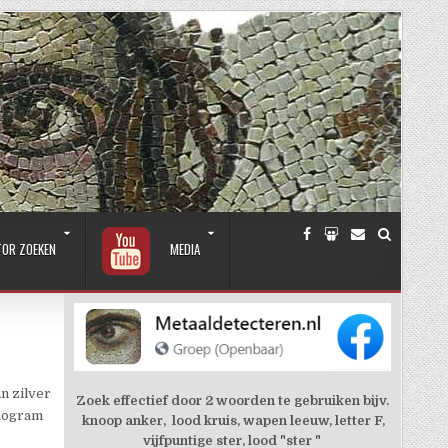
TOR ZOEKEN
MEDIA
n zilver
Zoek effectief door 2 woorden te gebruiken bijv.
nogram
knoop anker, lood kruis, wapen leeuw, letter F,
vijfpuntige ster, lood "ster "