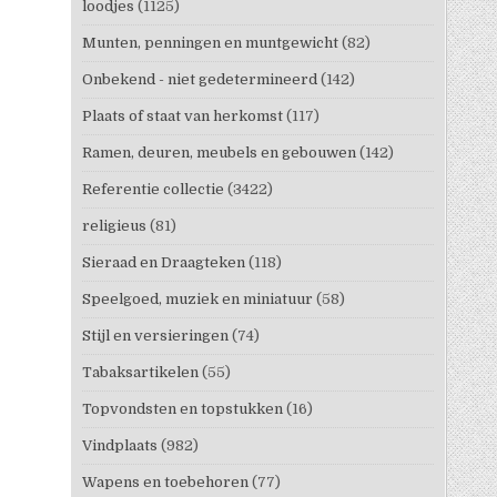
loodjes
(1125)
Munten, penningen en muntgewicht
(82)
Onbekend - niet gedetermineerd
(142)
Plaats of staat van herkomst
(117)
Ramen, deuren, meubels en gebouwen
(142)
Referentie collectie
(3422)
religieus
(81)
Sieraad en Draagteken
(118)
Speelgoed, muziek en miniatuur
(58)
Stijl en versieringen
(74)
Tabaksartikelen
(55)
Topvondsten en topstukken
(16)
Vindplaats
(982)
Wapens en toebehoren
(77)