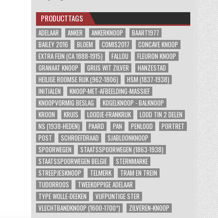
PRODUCTTAGS
ADELAAR
ANKER
ANKERKNOOP
BAART1977
BAILEY 2016
BLOEM
COMIS2017
CONCAVE KNOOP
EXTRA FEIN (CA 1888-1915)
FALLOU
FLEURON KNOOP
GRANAAT KNOOP
GRIJS WIT ZILVER
HANZESTAD
HEILIGE ROOMSE RIJK (962-1806)
HSM (1837-1938)
INITIALEN
KNOOP-MET-AFBEELDING-MASSIEF
KNOOPVORMIG BESLAG
KOGELKNOOP - BALKNOOP
KROON
KRUIS
LOODJE-FRANKRIJK
LOOD TIN 2 DELEN
NS (1938-HEDEN)
PAARD
PAN
PENLOOD
PORTRET
POST
SCHROEFDRAAD
SJABLOONKNOOP
SPOORWEGEN
STAATSSPOORWEGEN (1863-1938)
STAATSSPOORWEGEN BELGIE
STERNMARKE
STREEPJESKNOOP
TELMERK
TRAM EN TREIN
TUDORROOS
TWEEKOPPIGE ADELAAR
TYPE WOLLE-DEEKEN
VIJFPUNTIGE STER
VLECHTBANDKNOOP (1600-1700*)
ZILVEREN-KNOOP