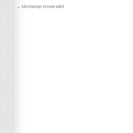
Berichtnavigatie
← sierknoop vrouw adel