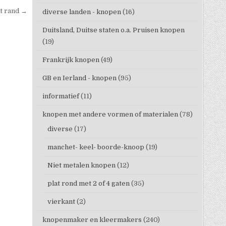
t rand →
diverse landen - knopen
(16)
Duitsland, Duitse staten o.a. Pruisen knopen
(19)
Frankrijk knopen
(49)
GB en Ierland - knopen
(95)
informatief
(11)
knopen met andere vormen of materialen
(78)
diverse
(17)
manchet- keel- boorde-knoop
(19)
Niet metalen knopen
(12)
plat rond met 2 of 4 gaten
(35)
vierkant
(2)
knopenmaker en kleermakers
(240)