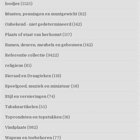
loodjes
(1125)
Munten, penningen en muntgewicht
(82)
Onbekend - niet gedetermineerd
(142)
Plaats of staat van herkomst
(117)
Ramen, deuren, meubels en gebouwen
(142)
Referentie collectie
(3422)
religieus
(81)
Sieraad en Draagteken
(118)
Speelgoed, muziek en miniatuur
(58)
Stijl en versieringen
(74)
Tabaksartikelen
(55)
Topvondsten en topstukken
(16)
Vindplaats
(982)
Wapens en toebehoren
(77)