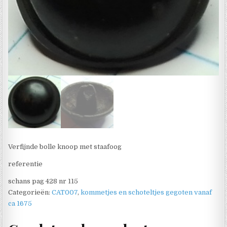
Verfijnde bolle knoop met staafoog
referentie
schans pag 428 nr 115
Categorieën:
CAT007
,
kommetjes en schoteltjes gegoten vanaf
ca 1675