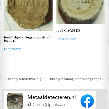
lood Crefeld DE
lood België – Ougree meststof
Lees verder
(ca 1931)
Lees verder
Berichtnavigatie
← knoop schotelvormig
knoop staafoog met twee gaatjes →