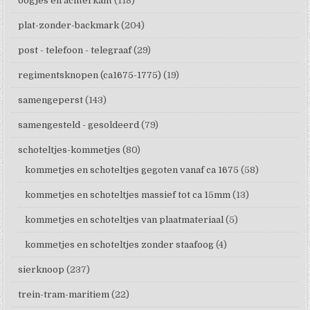
oogjes en achterkant
(118)
plat-zonder-backmark
(204)
post - telefoon - telegraaf
(29)
regimentsknopen (ca1675-1775)
(19)
samengeperst
(143)
samengesteld - gesoldeerd
(79)
schoteltjes-kommetjes
(80)
kommetjes en schoteltjes gegoten vanaf ca 1675
(58)
kommetjes en schoteltjes massief tot ca 15mm
(13)
kommetjes en schoteltjes van plaatmateriaal
(5)
kommetjes en schoteltjes zonder staafoog
(4)
sierknoop
(237)
trein-tram-maritiem
(22)