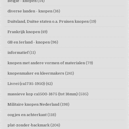
België - knopen
(54)
diverse landen - knopen
(16)
Duitsland, Duitse staten o.a. Pruisen knopen
(19)
Frankrijk knopen
(49)
GB en Ierland - knopen
(96)
informatief
(11)
knopen met andere vormen of materialen
(79)
knopenmaker en kleermakers
(241)
Livrei (ca1735-1950)
(42)
massieve kop ca1500-1675 (tot 16mm)
(535)
Militaire knopen Nederland
(198)
oogjes en achterkant
(118)
plat-zonder-backmark
(204)