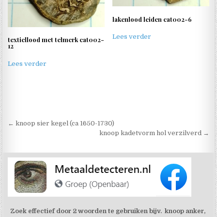
lakenlood leiden cat002-6
Lees verder
textiellood met telmerk cat002-
12
Lees verder
Berichtnavigatie
← knoop sier kegel (ca 1650-1730)
knoop kadetvorm hol verzilverd →
Zoek effectief door 2 woorden te gebruiken bijv. knoop anker,