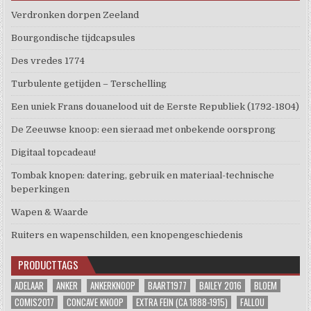
Verdronken dorpen Zeeland
Bourgondische tijdcapsules
Des vredes 1774
Turbulente getijden – Terschelling
Een uniek Frans douanelood uit de Eerste Republiek (1792-1804)
De Zeeuwse knoop: een sieraad met onbekende oorsprong
Digitaal topcadeau!
Tombak knopen: datering, gebruik en materiaal-technische
beperkingen
Wapen & Waarde
Ruiters en wapenschilden, een knopengeschiedenis
PRODUCTTAGS
ADELAAR
ANKER
ANKERKNOOP
BAART1977
BAILEY 2016
BLOEM
COMIS2017
CONCAVE KNOOP
EXTRA FEIN (CA 1888-1915)
FALLOU