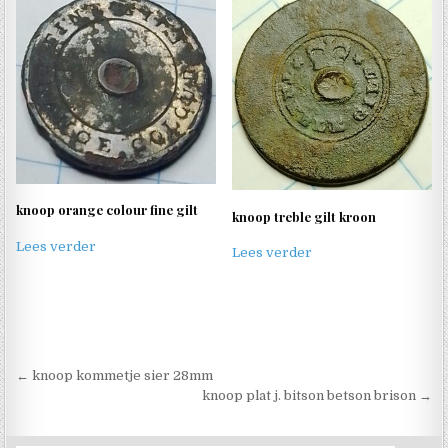
knoop orange colour fine gilt
knoop treble gilt kroon
Lees verder
Lees verder
Berichtnavigatie
← knoop kommetje sier 28mm
knoop plat j. bitson betson brison →