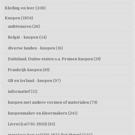
Kleding en leer
(236)
Knopen
(1804)
ambtenaren
(26)
België - knopen
(54)
diverse landen - knopen
(16)
Duitsland, Duitse staten o.a. Pruisen knopen
(19)
Frankrijk knopen
(49)
GB en Ierland - knopen
(97)
informatief
(11)
knopen met andere vormen of materialen
(79)
knopenmaker en kleermakers
(241)
Livrei (ca1735-1950)
(43)
massieve kop ca1500-1675 (tot 16mm)
(535)