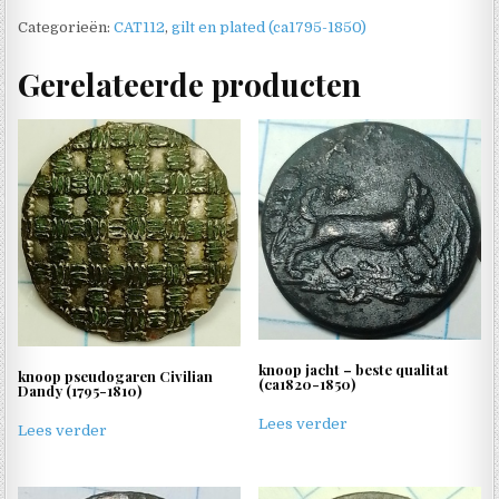
Categorieën:
CAT112
,
gilt en plated (ca1795-1850)
Gerelateerde producten
knoop jacht – beste qualitat
knoop pseudogaren Civilian
(ca1820-1850)
Dandy (1795-1810)
Lees verder
Lees verder