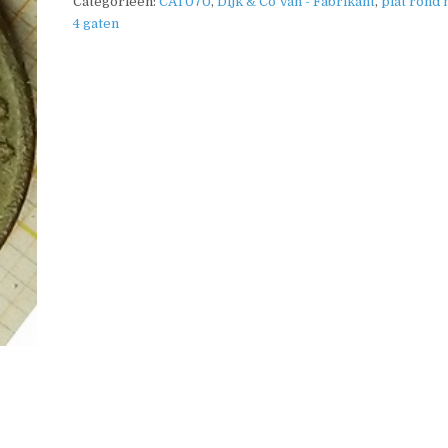
Categorieën:
CAT070
,
Dijk & Co Van - Fabrikant
,
plat rond 
4 gaten