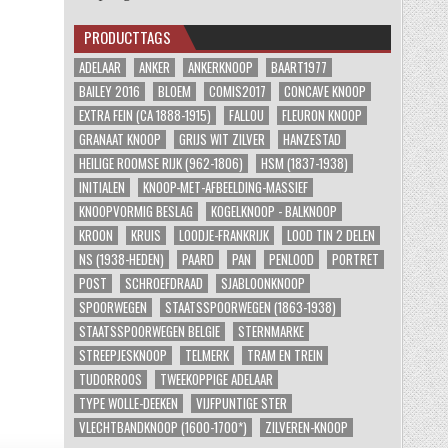
PRODUCTTAGS
ADELAAR
ANKER
ANKERKNOOP
BAART1977
BAILEY 2016
BLOEM
COMIS2017
CONCAVE KNOOP
EXTRA FEIN (CA 1888-1915)
FALLOU
FLEURON KNOOP
GRANAAT KNOOP
GRIJS WIT ZILVER
HANZESTAD
HEILIGE ROOMSE RIJK (962-1806)
HSM (1837-1938)
INITIALEN
KNOOP-MET-AFBEELDING-MASSIEF
KNOOPVORMIG BESLAG
KOGELKNOOP - BALKNOOP
KROON
KRUIS
LOODJE-FRANKRIJK
LOOD TIN 2 DELEN
NS (1938-HEDEN)
PAARD
PAN
PENLOOD
PORTRET
POST
SCHROEFDRAAD
SJABLOONKNOOP
SPOORWEGEN
STAATSSPOORWEGEN (1863-1938)
STAATSSPOORWEGEN BELGIE
STERNMARKE
STREEPJESKNOOP
TELMERK
TRAM EN TREIN
TUDORROOS
TWEEKOPPIGE ADELAAR
TYPE WOLLE-DEEKEN
VIJFPUNTIGE STER
VLECHTBANDKNOOP (1600-1700*)
ZILVEREN-KNOOP