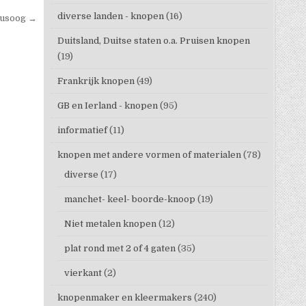
diverse landen - knopen
(16)
lusoog →
Duitsland, Duitse staten o.a. Pruisen knopen
(19)
Frankrijk knopen
(49)
GB en Ierland - knopen
(95)
informatief
(11)
knopen met andere vormen of materialen
(78)
diverse
(17)
manchet- keel- boorde-knoop
(19)
Niet metalen knopen
(12)
plat rond met 2 of 4 gaten
(35)
vierkant
(2)
knopenmaker en kleermakers
(240)