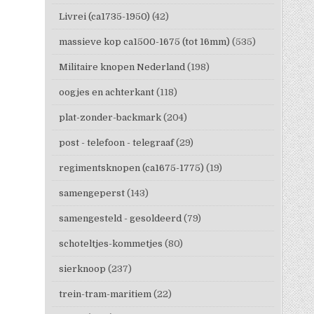
Livrei (ca1735-1950)
(42)
massieve kop ca1500-1675 (tot 16mm)
(535)
Militaire knopen Nederland
(198)
oogjes en achterkant
(118)
plat-zonder-backmark
(204)
post - telefoon - telegraaf
(29)
regimentsknopen (ca1675-1775)
(19)
samengeperst
(143)
samengesteld - gesoldeerd
(79)
schoteltjes-kommetjes
(80)
sierknoop
(237)
trein-tram-maritiem
(22)