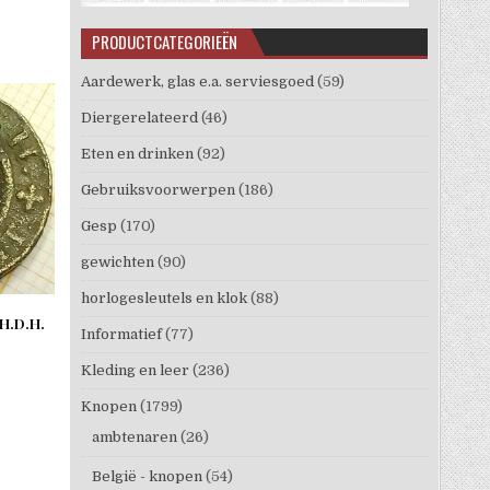
PRODUCTCATEGORIEËN
Aardewerk, glas e.a. serviesgoed
(59)
Diergerelateerd
(46)
Eten en drinken
(92)
Gebruiksvoorwerpen
(186)
Gesp
(170)
gewichten
(90)
horlogesleutels en klok
(88)
 H.D.H.
Informatief
(77)
Kleding en leer
(236)
Knopen
(1799)
ambtenaren
(26)
België - knopen
(54)