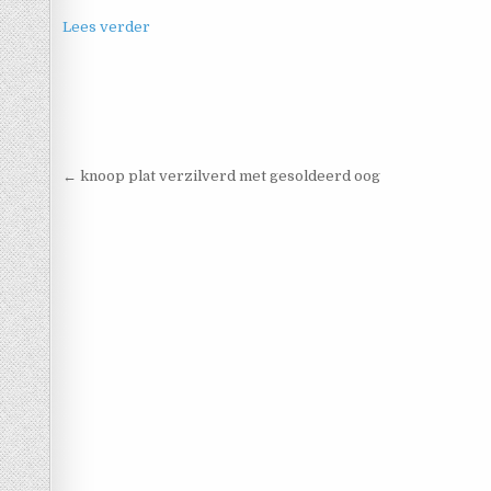
Lees verder
Berichtnavigatie
← knoop plat verzilverd met gesoldeerd oog