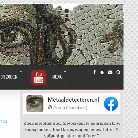
TOR ZOEKEN
MEDIA
t ca
Zoek effectief door 2 woorden te gebruiken bijv.
knoop anker, lood kruis, wapen leeuw, letter F,
vijfpuntige ster, lood "ster "