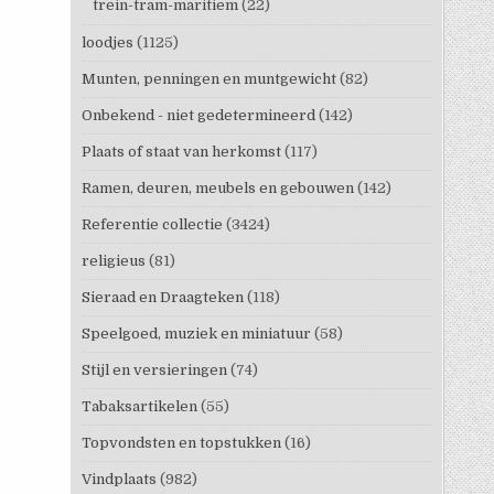
trein-tram-maritiem
(22)
loodjes
(1125)
Munten, penningen en muntgewicht
(82)
Onbekend - niet gedetermineerd
(142)
Plaats of staat van herkomst
(117)
Ramen, deuren, meubels en gebouwen
(142)
Referentie collectie
(3424)
religieus
(81)
Sieraad en Draagteken
(118)
Speelgoed, muziek en miniatuur
(58)
Stijl en versieringen
(74)
Tabaksartikelen
(55)
Topvondsten en topstukken
(16)
Vindplaats
(982)