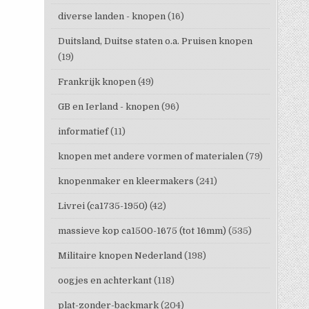
diverse landen - knopen
(16)
Duitsland, Duitse staten o.a. Pruisen knopen
(19)
Frankrijk knopen
(49)
GB en Ierland - knopen
(96)
informatief
(11)
knopen met andere vormen of materialen
(79)
knopenmaker en kleermakers
(241)
Livrei (ca1735-1950)
(42)
massieve kop ca1500-1675 (tot 16mm)
(535)
Militaire knopen Nederland
(198)
oogjes en achterkant
(118)
plat-zonder-backmark
(204)