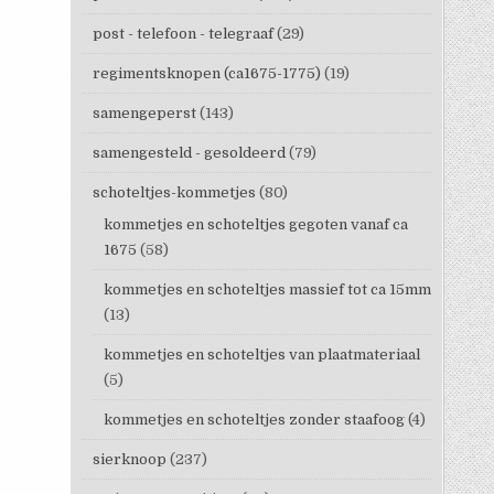
post - telefoon - telegraaf
(29)
regimentsknopen (ca1675-1775)
(19)
samengeperst
(143)
samengesteld - gesoldeerd
(79)
schoteltjes-kommetjes
(80)
kommetjes en schoteltjes gegoten vanaf ca
1675
(58)
kommetjes en schoteltjes massief tot ca 15mm
(13)
kommetjes en schoteltjes van plaatmateriaal
(5)
kommetjes en schoteltjes zonder staafoog
(4)
sierknoop
(237)