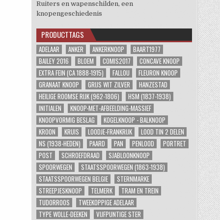
Ruiters en wapenschilden, een
knopengeschiedenis
PRODUCTTAGS
ADELAAR
ANKER
ANKERKNOOP
BAART1977
BAILEY 2016
BLOEM
COMIS2017
CONCAVE KNOOP
EXTRA FEIN (CA 1888-1915)
FALLOU
FLEURON KNOOP
GRANAAT KNOOP
GRIJS WIT ZILVER
HANZESTAD
HEILIGE ROOMSE RIJK (962-1806)
HSM (1837-1938)
INITIALEN
KNOOP-MET-AFBEELDING-MASSIEF
KNOOPVORMIG BESLAG
KOGELKNOOP - BALKNOOP
KROON
KRUIS
LOODJE-FRANKRIJK
LOOD TIN 2 DELEN
NS (1938-HEDEN)
PAARD
PAN
PENLOOD
PORTRET
POST
SCHROEFDRAAD
SJABLOONKNOOP
SPOORWEGEN
STAATSSPOORWEGEN (1863-1938)
STAATSSPOORWEGEN BELGIE
STERNMARKE
STREEPJESKNOOP
TELMERK
TRAM EN TREIN
TUDORROOS
TWEEKOPPIGE ADELAAR
TYPE WOLLE-DEEKEN
VIJFPUNTIGE STER