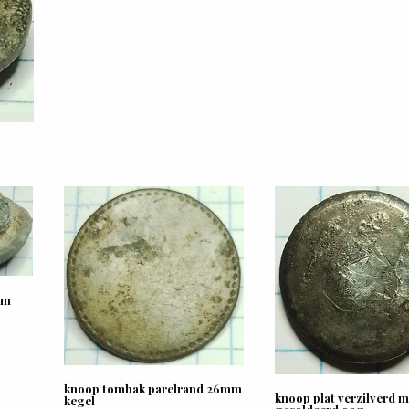
mm
knoop tombak parelrand 26mm
knoop plat verzilverd m
kegel