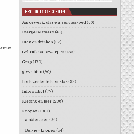
PRODUCTCATEGORIEËN
Aardewerk, glas e.a. serviesgoed
(59)
Diergerelateerd
(46)
Eten en drinken
(92)
g 24mm →
Gebruiksvoorwerpen
(186)
Gesp
(170)
gewichten
(90)
horlogesleutels en klok
(88)
Informatief
(77)
Kleding en leer
(236)
Knopen
(1801)
ambtenaren
(26)
België - knopen
(54)