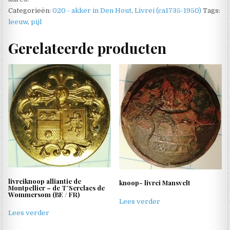
Categorieën:
020 - akker in Den Hout
,
Livrei (ca1735-1950)
Tags:
leeuw
,
pijl
Gerelateerde producten
livreiknoop alliantie de
knoop- livrei Mansvelt
Montpellier – de T’Serclaes de
Wommersom (BE / FR)
Lees verder
Lees verder