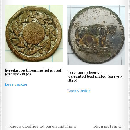
livreiknoop bloemmotief plated
livreiknoop leeuwin –
(ca 1830-1850)
warranted best plated (ca 1790-
1840)
Lees verder
Lees verder
Berichtnavigatie
← knoop viooltje met parelrand 14mm
token met rand →