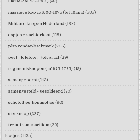
Livrei (ca1735-1950)
(43)
massieve kop ca1500-1675 (tot 16mm)
(535)
Militaire knopen Nederland
(198)
oogjes en achterkant
(118)
plat-zonder-backmark
(206)
post - telefoon - telegraaf
(29)
regimentsknopen (ca1675-1775)
(19)
samengeperst
(143)
samengesteld - gesoldeerd
(79)
schoteltjes-kommetjes
(80)
sierknoop
(237)
trein-tram-maritiem
(22)
loodjes
(1125)