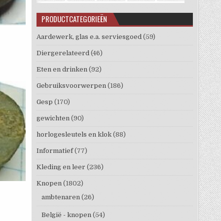
PRODUCTCATEGORIEËN
Aardewerk, glas e.a. serviesgoed
(59)
Diergerelateerd
(46)
Eten en drinken
(92)
Gebruiksvoorwerpen
(186)
Gesp
(170)
gewichten
(90)
horlogesleutels en klok
(88)
Informatief
(77)
Kleding en leer
(236)
Knopen
(1802)
ambtenaren
(26)
België - knopen
(54)