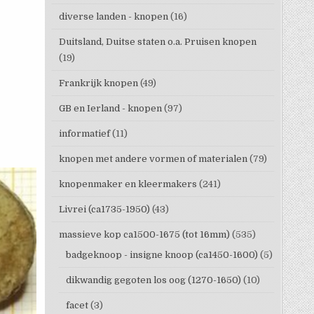
diverse landen - knopen
(16)
Duitsland, Duitse staten o.a. Pruisen knopen
(19)
Frankrijk knopen
(49)
GB en Ierland - knopen
(97)
informatief
(11)
knopen met andere vormen of materialen
(79)
knopenmaker en kleermakers
(241)
Livrei (ca1735-1950)
(43)
massieve kop ca1500-1675 (tot 16mm)
(535)
badgeknoop - insigne knoop (ca1450-1600)
(5)
dikwandig gegoten los oog (1270-1650)
(10)
facet
(3)