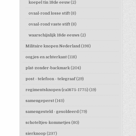
koepel tin 18de eeuw
(2)
ovaal-rond losse stift
(8)
ovaal-rond vaste stift
(8)
waarschijnlijk 18de eeuws
(2)
Militaire knopen Nederland
(198)
oogjes en achterkant
(118)
plat-zonder-backmark
(204)
post - telefoon - telegraaf
(29)
regimentsknopen (ca1675-1775)
(19)
samengeperst
(143)
samengesteld - gesoldeerd
(79)
schoteltjes-kommetjes
(80)
sierknoop
(237)