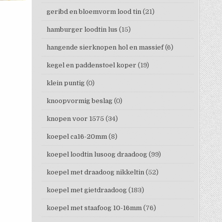
geribd en bloemvorm lood tin
(21)
hamburger loodtin lus
(15)
hangende sierknopen hol en massief
(6)
kegel en paddenstoel koper
(19)
klein puntig
(0)
knoopvormig beslag
(0)
knopen voor 1575
(34)
koepel ca16-20mm
(8)
koepel loodtin lusoog draadoog
(99)
koepel met draadoog nikkeltin
(52)
koepel met gietdraadoog
(183)
koepel met staafoog 10-16mm
(76)