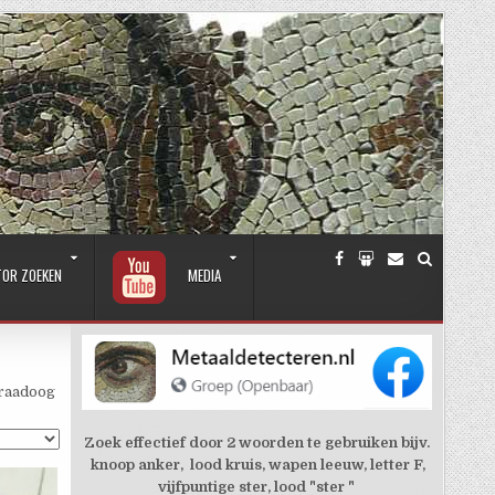
TOR ZOEKEN
MEDIA
draadoog
Zoek effectief door 2 woorden te gebruiken bijv.
knoop anker, lood kruis, wapen leeuw, letter F,
vijfpuntige ster, lood "ster "