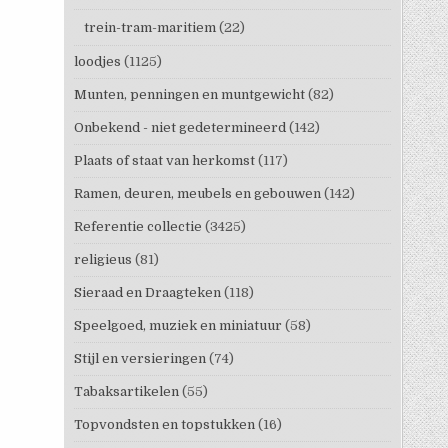
trein-tram-maritiem
(22)
loodjes
(1125)
Munten, penningen en muntgewicht
(82)
Onbekend - niet gedetermineerd
(142)
Plaats of staat van herkomst
(117)
Ramen, deuren, meubels en gebouwen
(142)
Referentie collectie
(3425)
religieus
(81)
Sieraad en Draagteken
(118)
Speelgoed, muziek en miniatuur
(58)
Stijl en versieringen
(74)
Tabaksartikelen
(55)
Topvondsten en topstukken
(16)