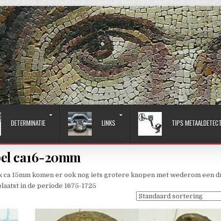
DETERMINATIE
LINKS
TIPS METAALDETEC
pel ca16-20mm
ax ca 15mm komen er ook nog iets grotere knopen met wederom een 
laatst in de periode 1675-1725