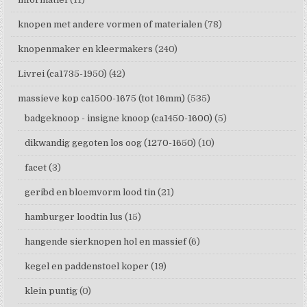
knopen met andere vormen of materialen
(78)
knopenmaker en kleermakers
(240)
Livrei (ca1735-1950)
(42)
massieve kop ca1500-1675 (tot 16mm)
(535)
badgeknoop - insigne knoop (ca1450-1600)
(5)
dikwandig gegoten los oog (1270-1650)
(10)
facet
(3)
geribd en bloemvorm lood tin
(21)
hamburger loodtin lus
(15)
hangende sierknopen hol en massief
(6)
kegel en paddenstoel koper
(19)
klein puntig
(0)