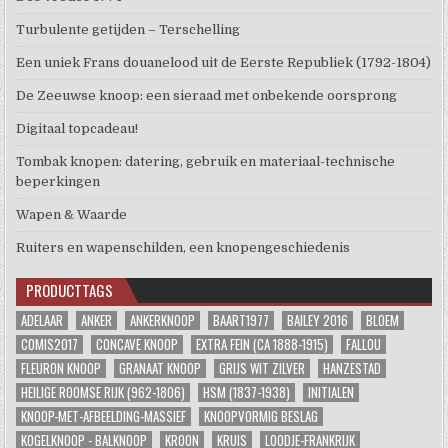
Turbulente getijden – Terschelling
Een uniek Frans douanelood uit de Eerste Republiek (1792-1804)
De Zeeuwse knoop: een sieraad met onbekende oorsprong
Digitaal topcadeau!
Tombak knopen: datering, gebruik en materiaal-technische
beperkingen
Wapen & Waarde
Ruiters en wapenschilden, een knopengeschiedenis
PRODUCTTAGS
ADELAAR
ANKER
ANKERKNOOP
BAART1977
BAILEY 2016
BLOEM
COMIS2017
CONCAVE KNOOP
EXTRA FEIN (CA 1888-1915)
FALLOU
FLEURON KNOOP
GRANAAT KNOOP
GRIJS WIT ZILVER
HANZESTAD
HEILIGE ROOMSE RIJK (962-1806)
HSM (1837-1938)
INITIALEN
KNOOP-MET-AFBEELDING-MASSIEF
KNOOPVORMIG BESLAG
KOGELKNOOP - BALKNOOP
KROON
KRUIS
LOODJE-FRANKRIJK