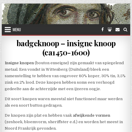
Skip to content
MENU
badgeknoop – insigne knoop
(ca1450-1600)
Insigne knopen
(bouton enseigne) zijn gemaakt van spiegelend
metaal. Een vondst in Wittenberg (Duitsland) bleek een
samenstelling te hebben van ongeveer 60% koper, 30% tin, 3,5%
zink en 2% lood. Deze knopen hebben soms een verhoogd
gedeelte aan de achterzijde met een ijzeren oogje.
Dit soort knopen waren meestal niet functioneel maar werden
als een soort button gedragen.
De knopen zijn plat en hebben vaak
afwijkende vormen
(zeshoek, bloemvorm, sheriffster e.d.) en worden het meest in
Noord Frankrijk gevonden.