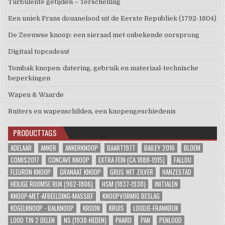
Turbulente getijden – Terschelling
Een uniek Frans douanelood uit de Eerste Republiek (1792-1804)
De Zeeuwse knoop: een sieraad met onbekende oorsprong
Digitaal topcadeau!
Tombak knopen: datering, gebruik en materiaal-technische
beperkingen
Wapen & Waarde
Ruiters en wapenschilden, een knopengeschiedenis
PRODUCTTAGS
ADELAAR
ANKER
ANKERKNOOP
BAART1977
BAILEY 2016
BLOEM
COMIS2017
CONCAVE KNOOP
EXTRA FEIN (CA 1888-1915)
FALLOU
FLEURON KNOOP
GRANAAT KNOOP
GRIJS WIT ZILVER
HANZESTAD
HEILIGE ROOMSE RIJK (962-1806)
HSM (1837-1938)
INITIALEN
KNOOP-MET-AFBEELDING-MASSIEF
KNOOPVORMIG BESLAG
KOGELKNOOP - BALKNOOP
KROON
KRUIS
LOODJE-FRANKRIJK
LOOD TIN 2 DELEN
NS (1938-HEDEN)
PAARD
PAN
PENLOOD