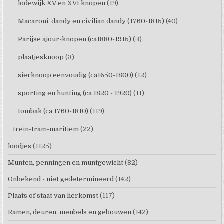
lodewijk XV en XVI knopen
(19)
Macaroni, dandy en civilian dandy (1760-1815)
(40)
Parijse ajour-knopen (ca1880-1915)
(3)
plaatjesknoop
(3)
sierknoop eenvoudig (ca1650-1800)
(12)
sporting en hunting (ca 1820 - 1920)
(11)
tombak (ca 1760-1810)
(119)
trein-tram-maritiem
(22)
loodjes
(1125)
Munten, penningen en muntgewicht
(82)
Onbekend - niet gedetermineerd
(142)
Plaats of staat van herkomst
(117)
Ramen, deuren, meubels en gebouwen
(142)