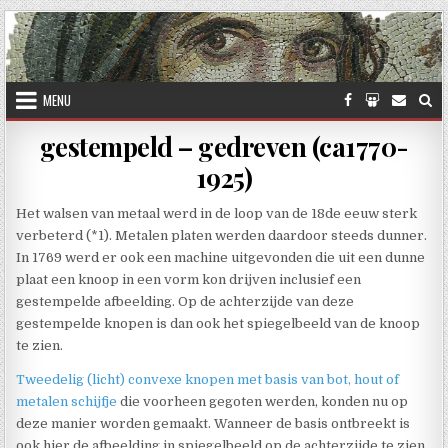
Skip to content
MENU
gestempeld – gedreven (ca1770-
1925)
Het walsen van metaal werd in de loop van de 18de eeuw sterk
verbeterd (*1). Metalen platen werden daardoor steeds dunner.
In 1769 werd er ook een machine uitgevonden die uit een dunne
plaat een knoop in een vorm kon drijven inclusief een
gestempelde afbeelding. Op de achterzijde van deze
gestempelde knopen is dan ook het spiegelbeeld van de knoop
te zien.
Tweedelig (licht) convexe knopen met basis van bot, hout of
metalen schijfje
die voorheen gegoten werden, konden nu op
deze manier worden gemaakt. Wanneer de basis ontbreekt is
ook hier de afbeelding in spiegelbeeld op de achterzijde te zien.