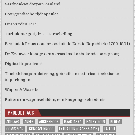
Verdronken dorpen Zeeland
Bourgondische tijdcapsules
Des vredes 1774
Turbulente getijden – Terschelling
Een uniek Frans douanelood uit de Eerste Republiek (1792-1804)
De Zeeuwse knoop: een sieraad met onbekende oorsprong
Digitaal topcadeau!
Tombak knopen: datering, gebruik en materiaal-technische
beperkingen
Wapen & Waarde
Ruiters en wapenschilden, een knopengeschiedenis
PRODUCTTAGS
ADELAAR
ANKER
ANKERKNOOP
BAART1977
BAILEY 2016
BLOEM
COMIS2017
CONCAVE KNOOP
EXTRA FEIN (CA 1888-1915)
FALLOU