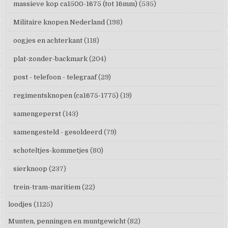
massieve kop ca1500-1675 (tot 16mm)
(535)
Militaire knopen Nederland
(198)
oogjes en achterkant
(118)
plat-zonder-backmark
(204)
post - telefoon - telegraaf
(29)
regimentsknopen (ca1675-1775)
(19)
samengeperst
(143)
samengesteld - gesoldeerd
(79)
schoteltjes-kommetjes
(80)
sierknoop
(237)
trein-tram-maritiem
(22)
loodjes
(1125)
Munten, penningen en muntgewicht
(82)