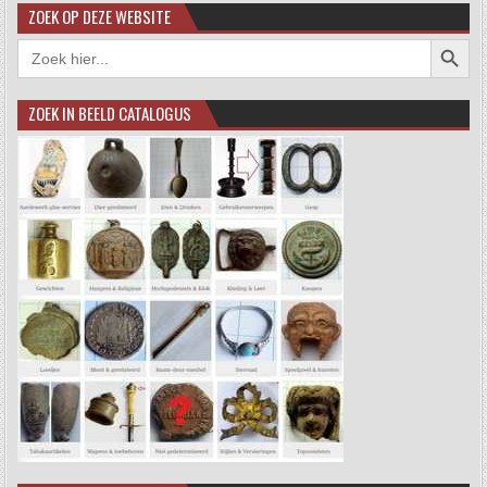
ZOEK OP DEZE WEBSITE
Zoekkno
Zoek
naar:
ZOEK IN BEELD CATALOGUS