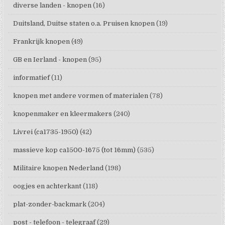
diverse landen - knopen
(16)
Duitsland, Duitse staten o.a. Pruisen knopen
(19)
Frankrijk knopen
(49)
GB en Ierland - knopen
(95)
informatief
(11)
knopen met andere vormen of materialen
(78)
knopenmaker en kleermakers
(240)
Livrei (ca1735-1950)
(42)
massieve kop ca1500-1675 (tot 16mm)
(535)
Militaire knopen Nederland
(198)
oogjes en achterkant
(118)
plat-zonder-backmark
(204)
post - telefoon - telegraaf
(29)