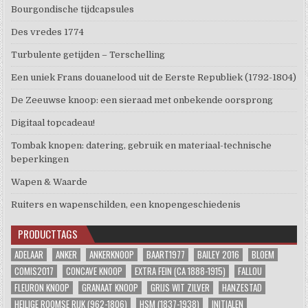
Bourgondische tijdcapsules
Des vredes 1774
Turbulente getijden – Terschelling
Een uniek Frans douanelood uit de Eerste Republiek (1792-1804)
De Zeeuwse knoop: een sieraad met onbekende oorsprong
Digitaal topcadeau!
Tombak knopen: datering, gebruik en materiaal-technische
beperkingen
Wapen & Waarde
Ruiters en wapenschilden, een knopengeschiedenis
PRODUCTTAGS
ADELAAR
ANKER
ANKERKNOOP
BAART1977
BAILEY 2016
BLOEM
COMIS2017
CONCAVE KNOOP
EXTRA FEIN (CA 1888-1915)
FALLOU
FLEURON KNOOP
GRANAAT KNOOP
GRIJS WIT ZILVER
HANZESTAD
HEILIGE ROOMSE RIJK (962-1806)
HSM (1837-1938)
INITIALEN