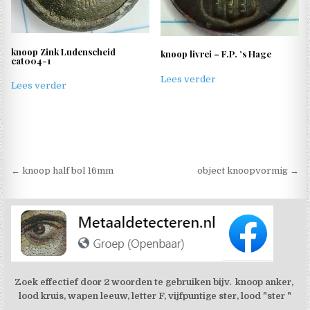
knoop Zink Ludenscheid
knoop livrei – F.P. ’s Hage
cat004-1
Lees verder
Lees verder
Berichtnavigatie
← knoop half bol 16mm
object knoopvormig →
Zoek effectief door 2 woorden te gebruiken bijv. knoop anker,
lood kruis, wapen leeuw, letter F, vijfpuntige ster, lood "ster "