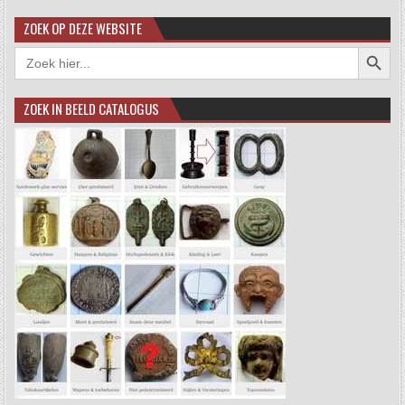
ZOEK OP DEZE WEBSITE
Zoekkno
Zoek
naar:
ZOEK IN BEELD CATALOGUS