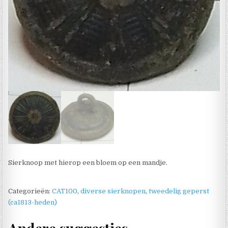
Sierknoop met hierop een bloem op een mandje.
Categorieën:
CAT100
,
diverse sierknopen
,
tweedelig geperst
(ca1813-heden)