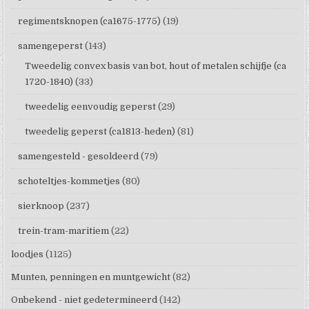
regimentsknopen (ca1675-1775)
(19)
samengeperst
(143)
Tweedelig convex basis van bot, hout of metalen schijfje (ca
1720-1840)
(33)
tweedelig eenvoudig geperst
(29)
tweedelig geperst (ca1813-heden)
(81)
samengesteld - gesoldeerd
(79)
schoteltjes-kommetjes
(80)
sierknoop
(237)
trein-tram-maritiem
(22)
loodjes
(1125)
Munten, penningen en muntgewicht
(82)
Onbekend - niet gedetermineerd
(142)