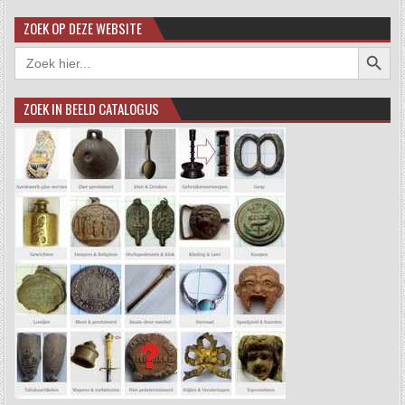
ZOEK OP DEZE WEBSITE
Zoekkno
Zoek
naar:
ZOEK IN BEELD CATALOGUS