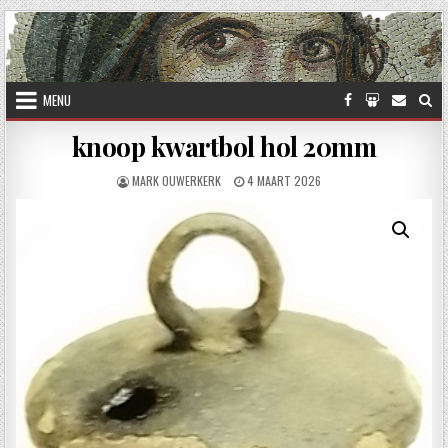
Skip to content
MENU
knoop kwartbol hol 20mm
AUTHOR:
PUBLISHED DATE:
MARK OUWERKERK
4 MAART 2026