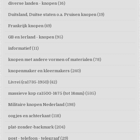
diverse landen - knopen
(16)
Duitsland, Duitse staten o.a. Pruisen knopen
(19)
Frankrijk knopen
(49)
GB en Ierland - knopen
(95)
informatief
(11)
knopen met andere vormen of materialen
(78)
knopenmaker en kleermakers
(240)
Livrei (ca1735-1950)
(42)
massieve kop ca1500-1675 (tot 16mm)
(535)
Militaire knopen Nederland
(198)
oogjes en achterkant
(118)
plat-zonder-backmark
(204)
post - telefoon - telegraaf
(29)