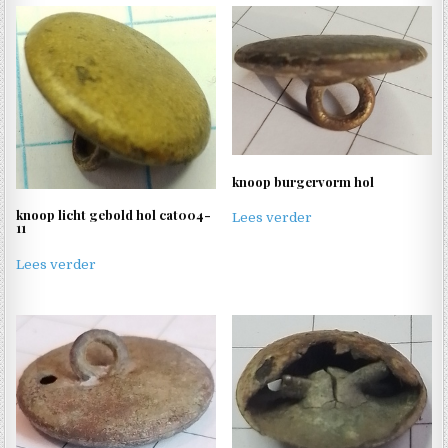
knoop burgervorm hol
knoop licht gebold hol cat004-
Lees verder
11
Lees verder