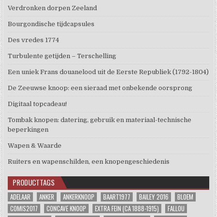
Verdronken dorpen Zeeland
Bourgondische tijdcapsules
Des vredes 1774
Turbulente getijden – Terschelling
Een uniek Frans douanelood uit de Eerste Republiek (1792-1804)
De Zeeuwse knoop: een sieraad met onbekende oorsprong
Digitaal topcadeau!
Tombak knopen: datering, gebruik en materiaal-technische
beperkingen
Wapen & Waarde
Ruiters en wapenschilden, een knopengeschiedenis
PRODUCTTAGS
ADELAAR
ANKER
ANKERKNOOP
BAART1977
BAILEY 2016
BLOEM
COMIS2017
CONCAVE KNOOP
EXTRA FEIN (CA 1888-1915)
FALLOU