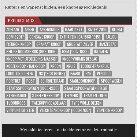
Ruiters en wapenschilden, een knopengeschiedenis
PRODUCTTAGS
ADELAAR
ANKER
ANKERKNOOP
BAART1977
BAILEY 2016
BLOEM
COMIS2017
CONCAVE KNOOP
EXTRA FEIN (CA 1888-1915)
FALLOU
FLEURON KNOOP
GRANAAT KNOOP
GRIJS WIT ZILVER
HANZESTAD
HEILIGE ROOMSE RIJK (962-1806)
HSM (1837-1938)
INITIALEN
KNOOP-MET-AFBEELDING-MASSIEF
KNOOPVORMIG BESLAG
KOGELKNOOP - BALKNOOP
KROON
KRUIS
LOODJE-FRANKRIJK
LOOD TIN 2 DELEN
NS (1938-HEDEN)
PAARD
PAN
PENLOOD
PORTRET
POST
SCHROEFDRAAD
SJABLOONKNOOP
SPOORWEGEN
STAATSSPOORWEGEN (1863-1938)
STAATSSPOORWEGEN BELGIE
STERNMARKE
STREEPJESKNOOP
TELMERK
TRAM EN TREIN
TUDORROOS
TWEEKOPPIGE ADELAAR
TYPE WOLLE-DEEKEN
VIJFPUNTIGE STER
VLECHTBANDKNOOP (1600-1700*)
ZILVEREN-KNOOP
Metaaldetecteren - metaaldetector en determinatie