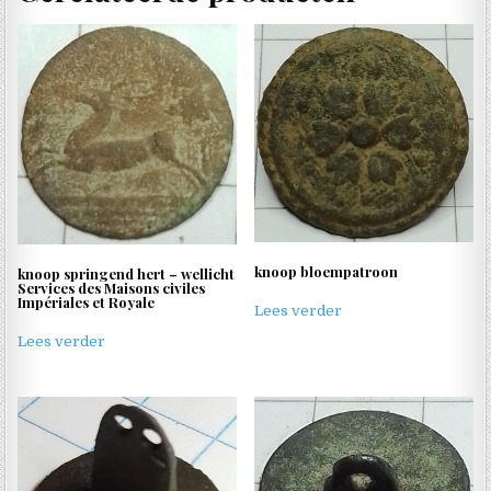
knoop bloempatroon
knoop springend hert – wellicht
Services des Maisons civiles
Impériales et Royale
Lees verder
Lees verder