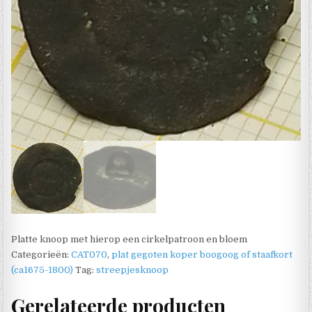
Platte knoop met hierop een cirkelpatroon en bloem
Categorieën:
CAT070
,
plat gegoten koper boogoog of staafkort
(ca1675-1800)
Tag:
streepjesknoop
Gerelateerde producten