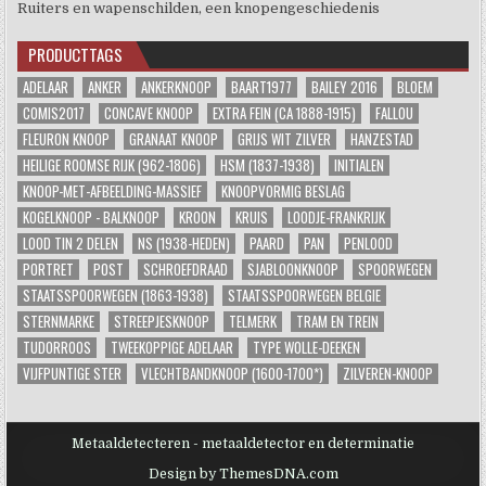
Ruiters en wapenschilden, een knopengeschiedenis
PRODUCTTAGS
ADELAAR
ANKER
ANKERKNOOP
BAART1977
BAILEY 2016
BLOEM
COMIS2017
CONCAVE KNOOP
EXTRA FEIN (CA 1888-1915)
FALLOU
FLEURON KNOOP
GRANAAT KNOOP
GRIJS WIT ZILVER
HANZESTAD
HEILIGE ROOMSE RIJK (962-1806)
HSM (1837-1938)
INITIALEN
KNOOP-MET-AFBEELDING-MASSIEF
KNOOPVORMIG BESLAG
KOGELKNOOP - BALKNOOP
KROON
KRUIS
LOODJE-FRANKRIJK
LOOD TIN 2 DELEN
NS (1938-HEDEN)
PAARD
PAN
PENLOOD
PORTRET
POST
SCHROEFDRAAD
SJABLOONKNOOP
SPOORWEGEN
STAATSSPOORWEGEN (1863-1938)
STAATSSPOORWEGEN BELGIE
STERNMARKE
STREEPJESKNOOP
TELMERK
TRAM EN TREIN
TUDORROOS
TWEEKOPPIGE ADELAAR
TYPE WOLLE-DEEKEN
VIJFPUNTIGE STER
VLECHTBANDKNOOP (1600-1700*)
ZILVEREN-KNOOP
Metaaldetecteren - metaaldetector en determinatie
Design by ThemesDNA.com