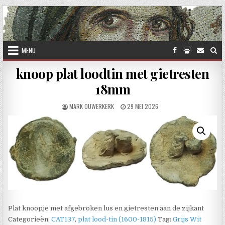
Skip to content
MENU
knoop plat loodtin met gietresten
18mm
AUTHOR:
PUBLISHED DATE:
MARK OUWERKERK
29 MEI 2026
Plat knoopje met afgebroken lus en gietresten aan de zijkant
Categorieën:
CAT137
,
plat lood-tin (1600-1815)
Tag:
Grijs Wit