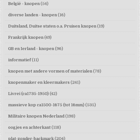
België - knopen
(54)
diverse landen - knopen
(16)
Duitsland, Duitse staten o.a. Pruisen knopen
(19)
Frankrijk knopen
(49)
GB en Ierland - knopen
(96)
informatief
(11)
knopen met andere vormen of materialen
(78)
knopenmaker en kleermakers
(241)
Livrei (ca1735-1950)
(42)
massieve kop ca1500-1675 (tot 16mm)
(535)
Militaire knopen Nederland
(198)
oogjes en achterkant
(118)
plat-zonder-backmark
(204)