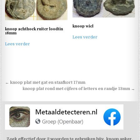
knoop wiel
knoop achthoek ruiter loodtin
18mm
Lees verder
Lees verder
Berichtnavigatie
← knoop plat met gat en staafkort 17mm
knoop plat rond met cijfers of letters en randje 13mm →
Zoek effectief door 2 woorden te gebruiken bijv. knoop anker,