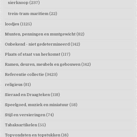
sierknoop
(237)
trein-tram-maritiem
(22)
loodjes
(1125)
Munten, penningen en muntgewicht
(82)
Onbekend - niet gedetermineerd
(142)
Plaats of staat van herkomst
(117)
Ramen, deuren, meubels en gebouwen
(142)
Referentie collectie
(3423)
religieus
(81)
Sieraad en Draagteken
(118)
Speelgoed, muziek en miniatuur
(58)
Stijl en versieringen
(74)
Tabaksartikelen
(55)
Topvondsten en topstukken
(16)