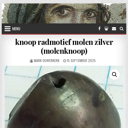
Skip to content
MENU
knoop radmotief molen zilver
(molenknoop)
AUTHOR:
PUBLISHED DATE:
MARK OUWERKERK
15 SEPTEMBER 2025