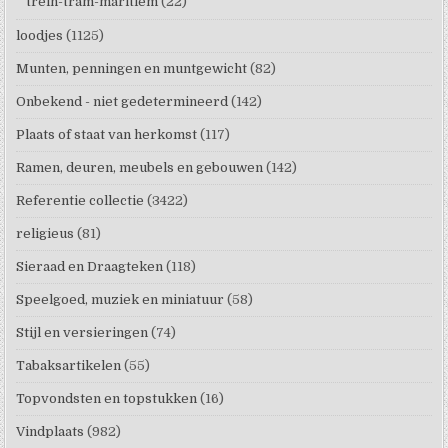
trein-tram-maritiem
(22)
loodjes
(1125)
Munten, penningen en muntgewicht
(82)
Onbekend - niet gedetermineerd
(142)
Plaats of staat van herkomst
(117)
Ramen, deuren, meubels en gebouwen
(142)
Referentie collectie
(3422)
religieus
(81)
Sieraad en Draagteken
(118)
Speelgoed, muziek en miniatuur
(58)
Stijl en versieringen
(74)
Tabaksartikelen
(55)
Topvondsten en topstukken
(16)
Vindplaats
(982)