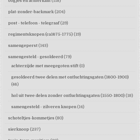
oogjes en achterkant
(118)
plat-zonder-backmark
(204)
post - telefoon - telegraaf
(29)
regimentsknopen (ca1675-1775)
(19)
samengeperst
(143)
samengesteld - gesoldeerd
(79)
achterzijde met meegegoten stift
(0)
gesoldeerd twee delen met ontluchtingsgaten (1600-1900)
(46)
hol uit twee delen zonder ontluchtingsgaten (1550-1800)
(18)
samengesteld - zilveren knopen
(14)
schoteltjes-kommetjes
(80)
sierknoop
(237)