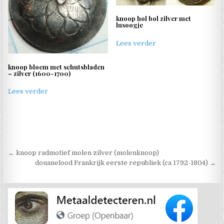
knoop hol bol zilver met
lusoogje
Lees verder
knoop bloem met schutsbladen
– zilver (1600-1700)
Lees verder
Berichtnavigatie
← knoop radmotief molen zilver (molenknoop)
douanelood Frankrijk eerste republiek (ca 1792-1804) →