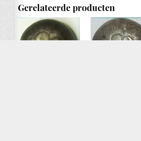
Gerelateerde producten
knoop roosje zilver (1600
knoop roosje tudor heraldisch
1650)
– zilver
Lees verder
Lees verder