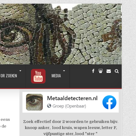
TOR ZOEKEN
MEDIA
 eens
Zoek effectief door 2 woorden te gebruiken bijv.
p de
knoop anker, lood kruis, wapen leeuw, letter F,
vijfpuntige ster, lood "ster "