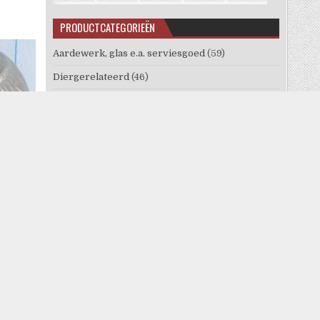
PRODUCTCATEGORIEËN
Aardewerk, glas e.a. serviesgoed
(59)
Diergerelateerd
(46)
Eten en drinken
(92)
Gebruiksvoorwerpen
(186)
Gesp
(170)
gewichten
(90)
horlogesleutels en klok
(88)
e –
Informatief
(77)
Kleding en leer
(236)
Knopen
(1799)
ambtenaren
(26)
België - knopen
(54)