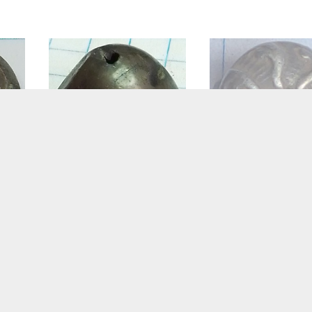
knoop radmotief molen zilver
-
(molenknoop)
knoop waaier op mandj
zilver
Lees verder
Lees verder