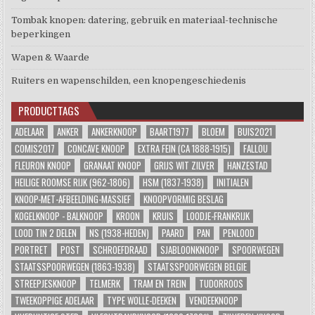
Tombak knopen: datering, gebruik en materiaal-technische
beperkingen
Wapen & Waarde
Ruiters en wapenschilden, een knopengeschiedenis
PRODUCTTAGS
ADELAAR
ANKER
ANKERKNOOP
BAART1977
BLOEM
BUIS2021
COMIS2017
CONCAVE KNOOP
EXTRA FEIN (CA 1888-1915)
FALLOU
FLEURON KNOOP
GRANAAT KNOOP
GRIJS WIT ZILVER
HANZESTAD
HEILIGE ROOMSE RIJK (962-1806)
HSM (1837-1938)
INITIALEN
KNOOP-MET-AFBEELDING-MASSIEF
KNOOPVORMIG BESLAG
KOGELKNOOP - BALKNOOP
KROON
KRUIS
LOODJE-FRANKRIJK
LOOD TIN 2 DELEN
NS (1938-HEDEN)
PAARD
PAN
PENLOOD
PORTRET
POST
SCHROEFDRAAD
SJABLOONKNOOP
SPOORWEGEN
STAATSSPOORWEGEN (1863-1938)
STAATSSPOORWEGEN BELGIE
STREEPJESKNOOP
TELMERK
TRAM EN TREIN
TUDORROOS
TWEEKOPPIGE ADELAAR
TYPE WOLLE-DEEKEN
VENDEEKNOOP