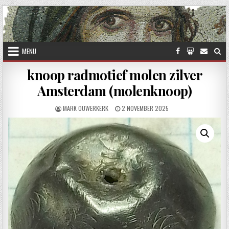
Skip to content
MENU
knoop radmotief molen zilver
Amsterdam (molenknoop)
AUTHOR:
PUBLISHED DATE:
MARK OUWERKERK
2 NOVEMBER 2025