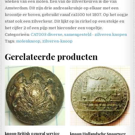
wieken van een molen. Een van de zilverkeuren is die van
Amsterdam. Dit zijn drie andreaskruisje op elkaar met een
kroontje er boven, gebruikt vanaf ca1500 tot 1807. Op het oogje
staat ook een zilverkeur. Dit lijkt op in cirkel op een stokje en
het cijfer 2 of een pijp met hieronder een vogeltje.
Categorieën:
CAT003 diverse
,
samengesteld - zilveren knopen
Tags:
molenknoop
,
zilveren-knoop
Gerelateerde producten
knoop British general service
knoop Hollandsche Spoorweg