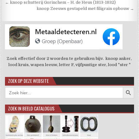
Berichtnavigatie
← knoop schutterij Gorinchem – H. de Heus (1813-1832)
knoop Zeeuws gestapeld met filigrain opbouw →
Zoek effectief door 2 woorden te gebruiken bijv. knoop anker,
lood kruis, wapen leeuw, letter F, vijfpuntige ster, lood "ster "
ZOEK OP DEZE WEBSITE
Zoekkno
Zoek
naar:
ZOEK IN BEELD CATALOGUS