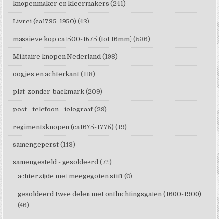
knopenmaker en kleermakers
(241)
Livrei (ca1735-1950)
(43)
massieve kop ca1500-1675 (tot 16mm)
(536)
Militaire knopen Nederland
(198)
oogjes en achterkant
(118)
plat-zonder-backmark
(209)
post - telefoon - telegraaf
(29)
regimentsknopen (ca1675-1775)
(19)
samengeperst
(143)
samengesteld - gesoldeerd
(79)
achterzijde met meegegoten stift
(0)
gesoldeerd twee delen met ontluchtingsgaten (1600-1900)
(46)