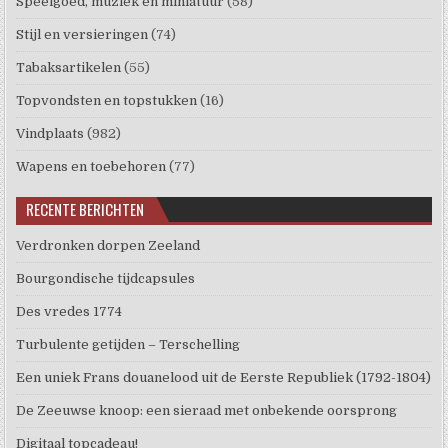
Speelgoed, muziek en miniatuur
(58)
Stijl en versieringen
(74)
Tabaksartikelen
(55)
Topvondsten en topstukken
(16)
Vindplaats
(982)
Wapens en toebehoren
(77)
RECENTE BERICHTEN
Verdronken dorpen Zeeland
Bourgondische tijdcapsules
Des vredes 1774
Turbulente getijden – Terschelling
Een uniek Frans douanelood uit de Eerste Republiek (1792-1804)
De Zeeuwse knoop: een sieraad met onbekende oorsprong
Digitaal topcadeau!