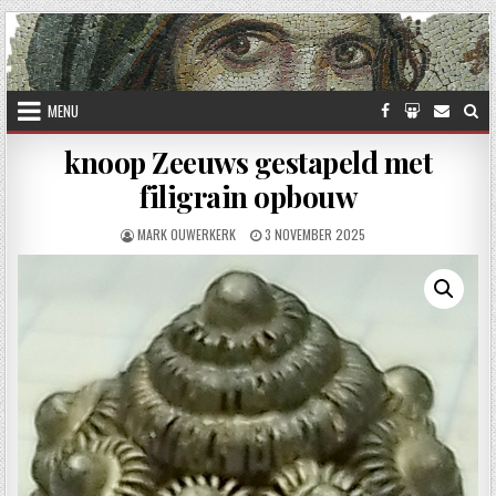
Skip to content
MENU
knoop Zeeuws gestapeld met
filigrain opbouw
AUTHOR:
PUBLISHED DATE:
MARK OUWERKERK
3 NOVEMBER 2025