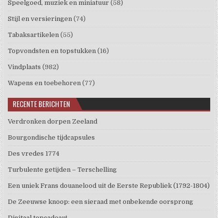
Speelgoed, muziek en miniatuur
(58)
Stijl en versieringen
(74)
Tabaksartikelen
(55)
Topvondsten en topstukken
(16)
Vindplaats
(982)
Wapens en toebehoren
(77)
RECENTE BERICHTEN
Verdronken dorpen Zeeland
Bourgondische tijdcapsules
Des vredes 1774
Turbulente getijden – Terschelling
Een uniek Frans douanelood uit de Eerste Republiek (1792-1804)
De Zeeuwse knoop: een sieraad met onbekende oorsprong
Digitaal topcadeau!