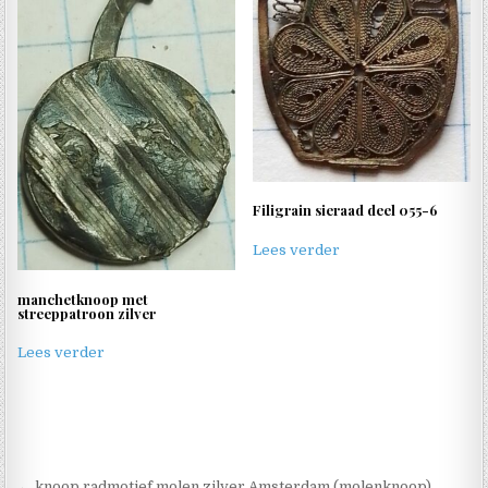
Filigrain sieraad deel 055-6
Lees verder
manchetknoop met
streeppatroon zilver
Lees verder
← knoop radmotief molen zilver Amsterdam (molenknoop)