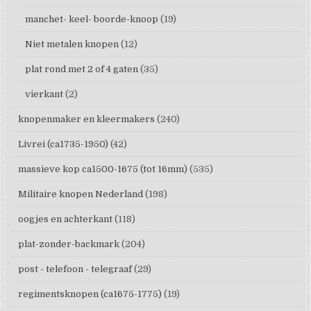
manchet- keel- boorde-knoop
(19)
Niet metalen knopen
(12)
plat rond met 2 of 4 gaten
(35)
vierkant
(2)
knopenmaker en kleermakers
(240)
Livrei (ca1735-1950)
(42)
massieve kop ca1500-1675 (tot 16mm)
(535)
Militaire knopen Nederland
(198)
oogjes en achterkant
(118)
plat-zonder-backmark
(204)
post - telefoon - telegraaf
(29)
regimentsknopen (ca1675-1775)
(19)