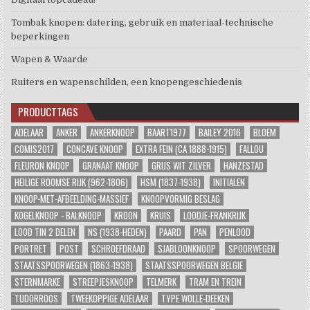
Tombak knopen: datering, gebruik en materiaal-technische
beperkingen
Wapen & Waarde
Ruiters en wapenschilden, een knopengeschiedenis
PRODUCTTAGS
ADELAAR
ANKER
ANKERKNOOP
BAART1977
BAILEY 2016
BLOEM
COMIS2017
CONCAVE KNOOP
EXTRA FEIN (CA 1888-1915)
FALLOU
FLEURON KNOOP
GRANAAT KNOOP
GRIJS WIT ZILVER
HANZESTAD
HEILIGE ROOMSE RIJK (962-1806)
HSM (1837-1938)
INITIALEN
KNOOP-MET-AFBEELDING-MASSIEF
KNOOPVORMIG BESLAG
KOGELKNOOP - BALKNOOP
KROON
KRUIS
LOODJE-FRANKRIJK
LOOD TIN 2 DELEN
NS (1938-HEDEN)
PAARD
PAN
PENLOOD
PORTRET
POST
SCHROEFDRAAD
SJABLOONKNOOP
SPOORWEGEN
STAATSSPOORWEGEN (1863-1938)
STAATSSPOORWEGEN BELGIE
STERNMARKE
STREEPJESKNOOP
TELMERK
TRAM EN TREIN
TUDORROOS
TWEEKOPPIGE ADELAAR
TYPE WOLLE-DEEKEN