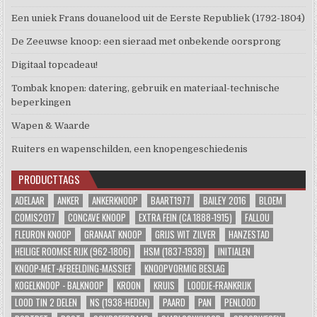
Een uniek Frans douanelood uit de Eerste Republiek (1792-1804)
De Zeeuwse knoop: een sieraad met onbekende oorsprong
Digitaal topcadeau!
Tombak knopen: datering, gebruik en materiaal-technische
beperkingen
Wapen & Waarde
Ruiters en wapenschilden, een knopengeschiedenis
PRODUCTTAGS
ADELAAR
ANKER
ANKERKNOOP
BAART1977
BAILEY 2016
BLOEM
COMIS2017
CONCAVE KNOOP
EXTRA FEIN (CA 1888-1915)
FALLOU
FLEURON KNOOP
GRANAAT KNOOP
GRIJS WIT ZILVER
HANZESTAD
HEILIGE ROOMSE RIJK (962-1806)
HSM (1837-1938)
INITIALEN
KNOOP-MET-AFBEELDING-MASSIEF
KNOOPVORMIG BESLAG
KOGELKNOOP - BALKNOOP
KROON
KRUIS
LOODJE-FRANKRIJK
LOOD TIN 2 DELEN
NS (1938-HEDEN)
PAARD
PAN
PENLOOD