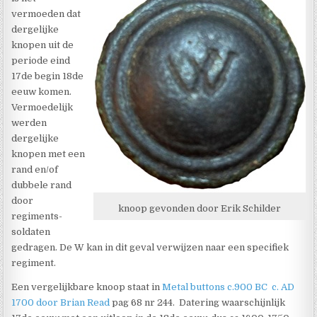
vermoeden dat
dergelijke
knopen uit de
periode eind
17de begin 18de
eeuw komen.
Vermoedelijk
werden
dergelijke
knopen met een
rand en/of
dubbele rand
door
knoop gevonden door Erik Schilder
regiments-
soldaten
gedragen. De W kan in dit geval verwijzen naar een specifiek
regiment.
Een vergelijkbare knoop staat in
Metal buttons c.900 BC c. AD
1700 door Brian Read
pag 68 nr 244. Datering waarschijnlijk