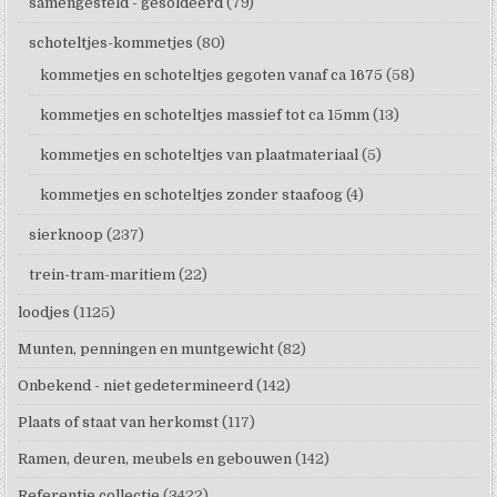
samengesteld - gesoldeerd
(79)
schoteltjes-kommetjes
(80)
kommetjes en schoteltjes gegoten vanaf ca 1675
(58)
kommetjes en schoteltjes massief tot ca 15mm
(13)
kommetjes en schoteltjes van plaatmateriaal
(5)
kommetjes en schoteltjes zonder staafoog
(4)
sierknoop
(237)
trein-tram-maritiem
(22)
loodjes
(1125)
Munten, penningen en muntgewicht
(82)
Onbekend - niet gedetermineerd
(142)
Plaats of staat van herkomst
(117)
Ramen, deuren, meubels en gebouwen
(142)
Referentie collectie
(3422)