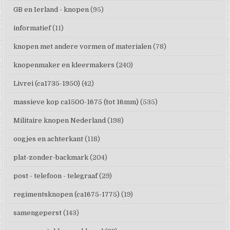
GB en Ierland - knopen
(95)
informatief
(11)
knopen met andere vormen of materialen
(78)
knopenmaker en kleermakers
(240)
Livrei (ca1735-1950)
(42)
massieve kop ca1500-1675 (tot 16mm)
(535)
Militaire knopen Nederland
(198)
oogjes en achterkant
(118)
plat-zonder-backmark
(204)
post - telefoon - telegraaf
(29)
regimentsknopen (ca1675-1775)
(19)
samengeperst
(143)