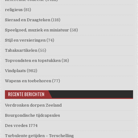
religieus
(81)
Sieraad en Draagteken
(118)
Speelgoed, muziek en miniatuur
(58)
Stijl en versieringen
(74)
Tabaksartikelen
(55)
Topvondsten en topstukken
(16)
Vindplaats
(982)
Wapens en toebehoren
(77)
RECENTE BERICHTEN
Verdronken dorpen Zeeland
Bourgondische tijdcapsules
Des vredes 1774
Turbulente getijden – Terschelling