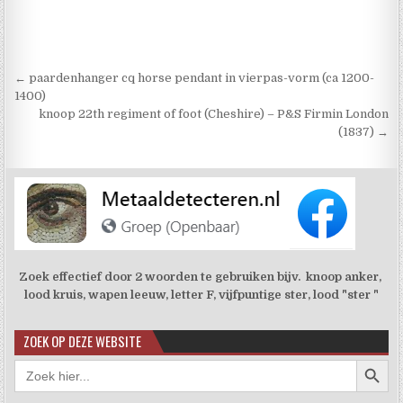
Berichtnavigatie
← paardenhanger cq horse pendant in vierpas-vorm (ca 1200-
1400)
knoop 22th regiment of foot (Cheshire) – P&S Firmin London
(1837) →
Zoek effectief door 2 woorden te gebruiken bijv. knoop anker,
lood kruis, wapen leeuw, letter F, vijfpuntige ster, lood "ster "
ZOEK OP DEZE WEBSITE
Zoekkno
Zoek
naar: