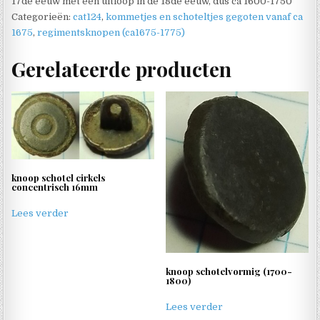
17de eeuw met een uitloop in de 18de eeuw, dus ca 1600-1750
Categorieën:
cat124
,
kommetjes en schoteltjes gegoten vanaf ca
1675
,
regimentsknopen (ca1675-1775)
Gerelateerde producten
knoop schotel cirkels
concentrisch 16mm
Lees verder
knoop schotelvormig (1700-
1800)
Lees verder