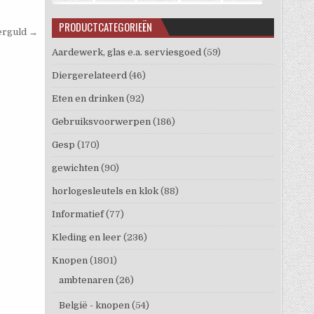
PRODUCTCATEGORIEËN
erguld →
Aardewerk, glas e.a. serviesgoed
(59)
Diergerelateerd
(46)
Eten en drinken
(92)
Gebruiksvoorwerpen
(186)
Gesp
(170)
gewichten
(90)
horlogesleutels en klok
(88)
Informatief
(77)
Kleding en leer
(236)
Knopen
(1801)
ambtenaren
(26)
België - knopen
(54)