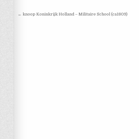
Berichtnavigatie
← knoop Koninkrijk Holland – Militaire School (ca1809)