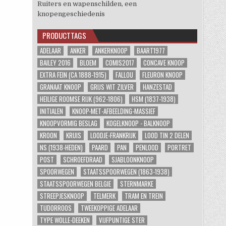
Ruiters en wapenschilden, een
knopengeschiedenis
PRODUCTTAGS
ADELAAR
ANKER
ANKERKNOOP
BAART1977
BAILEY 2016
BLOEM
COMIS2017
CONCAVE KNOOP
EXTRA FEIN (CA 1888-1915)
FALLOU
FLEURON KNOOP
GRANAAT KNOOP
GRIJS WIT ZILVER
HANZESTAD
HEILIGE ROOMSE RIJK (962-1806)
HSM (1837-1938)
INITIALEN
KNOOP-MET-AFBEELDING-MASSIEF
KNOOPVORMIG BESLAG
KOGELKNOOP - BALKNOOP
KROON
KRUIS
LOODJE-FRANKRIJK
LOOD TIN 2 DELEN
NS (1938-HEDEN)
PAARD
PAN
PENLOOD
PORTRET
POST
SCHROEFDRAAD
SJABLOONKNOOP
SPOORWEGEN
STAATSSPOORWEGEN (1863-1938)
STAATSSPOORWEGEN BELGIE
STERNMARKE
STREEPJESKNOOP
TELMERK
TRAM EN TREIN
TUDORROOS
TWEEKOPPIGE ADELAAR
TYPE WOLLE-DEEKEN
VIJFPUNTIGE STER