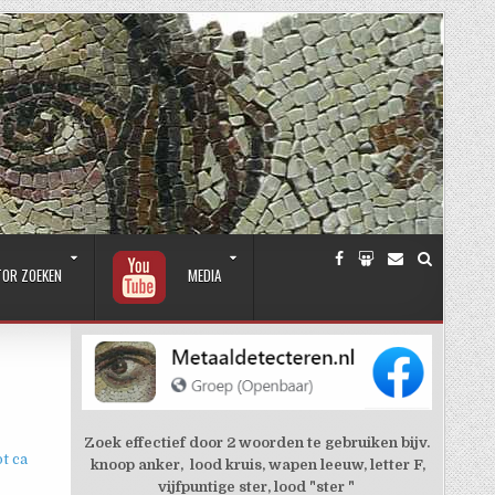
TOR ZOEKEN
MEDIA
Zoek effectief door 2 woorden te gebruiken bijv.
t ca
knoop anker, lood kruis, wapen leeuw, letter F,
vijfpuntige ster, lood "ster "