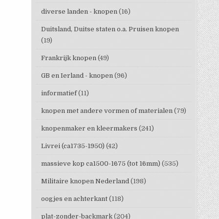
diverse landen - knopen
(16)
Duitsland, Duitse staten o.a. Pruisen knopen
(19)
Frankrijk knopen
(49)
GB en Ierland - knopen
(96)
informatief
(11)
knopen met andere vormen of materialen
(79)
knopenmaker en kleermakers
(241)
Livrei (ca1735-1950)
(42)
massieve kop ca1500-1675 (tot 16mm)
(535)
Militaire knopen Nederland
(198)
oogjes en achterkant
(118)
plat-zonder-backmark
(204)