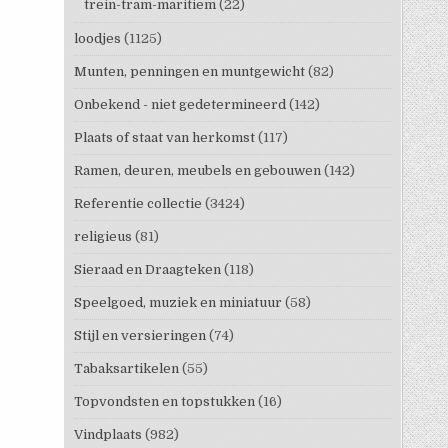
trein-tram-maritiem
(22)
loodjes
(1125)
Munten, penningen en muntgewicht
(82)
Onbekend - niet gedetermineerd
(142)
Plaats of staat van herkomst
(117)
Ramen, deuren, meubels en gebouwen
(142)
Referentie collectie
(3424)
religieus
(81)
Sieraad en Draagteken
(118)
Speelgoed, muziek en miniatuur
(58)
Stijl en versieringen
(74)
Tabaksartikelen
(55)
Topvondsten en topstukken
(16)
Vindplaats
(982)