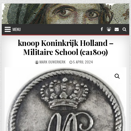
Skip to content
MENU
knoop Koninkrijk Holland –
Militaire School (ca1809)
AUTHOR:
PUBLISHED DATE:
MARK OUWERKERK
5 APRIL 2024