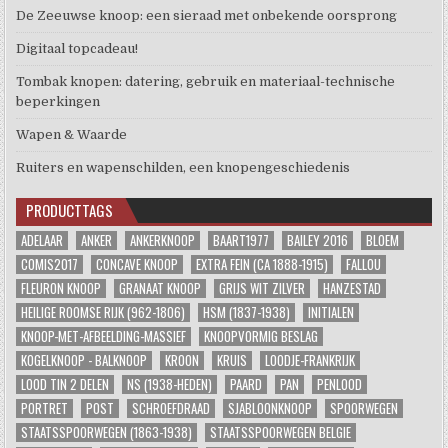
De Zeeuwse knoop: een sieraad met onbekende oorsprong
Digitaal topcadeau!
Tombak knopen: datering, gebruik en materiaal-technische
beperkingen
Wapen & Waarde
Ruiters en wapenschilden, een knopengeschiedenis
PRODUCTTAGS
ADELAAR
ANKER
ANKERKNOOP
BAART1977
BAILEY 2016
BLOEM
COMIS2017
CONCAVE KNOOP
EXTRA FEIN (CA 1888-1915)
FALLOU
FLEURON KNOOP
GRANAAT KNOOP
GRIJS WIT ZILVER
HANZESTAD
HEILIGE ROOMSE RIJK (962-1806)
HSM (1837-1938)
INITIALEN
KNOOP-MET-AFBEELDING-MASSIEF
KNOOPVORMIG BESLAG
KOGELKNOOP - BALKNOOP
KROON
KRUIS
LOODJE-FRANKRIJK
LOOD TIN 2 DELEN
NS (1938-HEDEN)
PAARD
PAN
PENLOOD
PORTRET
POST
SCHROEFDRAAD
SJABLOONKNOOP
SPOORWEGEN
STAATSSPOORWEGEN (1863-1938)
STAATSSPOORWEGEN BELGIE