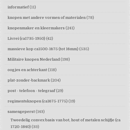
informatief
(11)
knopen met andere vormen of materialen
(78)
knopenmaker en kleermakers
(241)
Livrei (ca1735-1950)
(42)
massieve kop ca1500-1675 (tot 16mm)
(535)
Militaire knopen Nederland
(198)
oogjes en achterkant
(118)
plat-zonder-backmark
(204)
post - telefoon - telegraaf
(29)
regimentsknopen (ca1675-1775)
(19)
samengeperst
(143)
Tweedelig convex basis van bot, hout of metalen schijfje (ca
1720-1840)
(33)