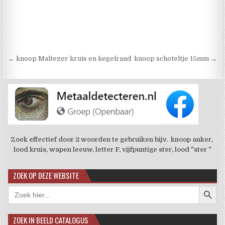
Berichtnavigatie
← knoop Maltezer kruis en kegelrand
knoop schoteltje 15mm →
Zoek effectief door 2 woorden te gebruiken bijv. knoop anker,
lood kruis, wapen leeuw, letter F, vijfpuntige ster, lood "ster "
ZOEK OP DEZE WEBSITE
Zoekkno
Zoek
naar:
ZOEK IN BEELD CATALOGUS