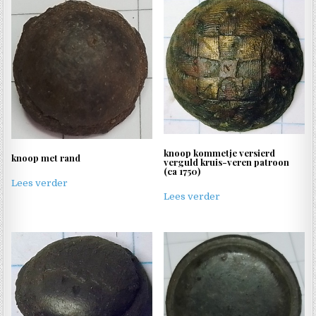
knoop kommetje versierd
knoop met rand
verguld kruis-veren patroon
(ca 1750)
Lees verder
Lees verder