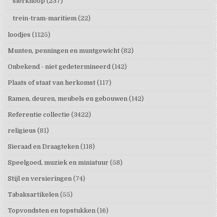
sierknoop
(237)
trein-tram-maritiem
(22)
loodjes
(1125)
Munten, penningen en muntgewicht
(82)
Onbekend - niet gedetermineerd
(142)
Plaats of staat van herkomst
(117)
Ramen, deuren, meubels en gebouwen
(142)
Referentie collectie
(3422)
religieus
(81)
Sieraad en Draagteken
(118)
Speelgoed, muziek en miniatuur
(58)
Stijl en versieringen
(74)
Tabaksartikelen
(55)
Topvondsten en topstukken
(16)