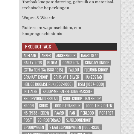
Tombak knopen: datering, gebruik en materiaal-
technische beperkingen
Wapen & Waarde
Ruiters en wapenschilden, een
knopengeschiedenis
PRODUCTTAGS
ADELAAR
ANKER
ANKERKNOOP
BAART1977
BAILEY 2016
BLOEM
COMIS2017
CONCAVE KNOOP
EXTRA FEIN (CA 1888-1915)
FALLOU
FLEURON KNOOP
GRANAAT KNOOP
GRIJS WIT ZILVER
HANZESTAD
HEILIGE ROOMSE RIJK (962-1806)
HSM (1837-1938)
INITIALEN
KNOOP-MET-AFBEELDING-MASSIEF
KNOOPVORMIG BESLAG
KOGELKNOOP - BALKNOOP
KROON
KRUIS
LOODJE-FRANKRIJK
LOOD TIN 2 DELEN
NS (1938-HEDEN)
PAARD
PAN
PENLOOD
PORTRET
POST
SCHROEFDRAAD
SJABLOONKNOOP
SPOORWEGEN
STAATSSPOORWEGEN (1863-1938)