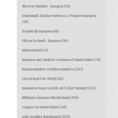
diverse landen - knopen
(16)
Duitsland, Duitse staten o.a. Pruisen knopen
(19)
Frankrijk knopen
(49)
GB en Ierland - knopen
(96)
informatief
(11)
knopen met andere vormen of materialen
(78)
knopenmaker en kleermakers
(241)
Livrei (ca1735-1950)
(42)
massieve kop ca1500-1675 (tot 16mm)
(535)
Militaire knopen Nederland
(198)
oogjes en achterkant
(118)
plat-zonder-backmark
(204)