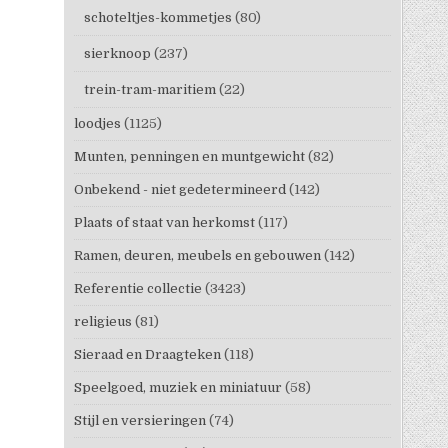
schoteltjes-kommetjes
(80)
sierknoop
(237)
trein-tram-maritiem
(22)
loodjes
(1125)
Munten, penningen en muntgewicht
(82)
Onbekend - niet gedetermineerd
(142)
Plaats of staat van herkomst
(117)
Ramen, deuren, meubels en gebouwen
(142)
Referentie collectie
(3423)
religieus
(81)
Sieraad en Draagteken
(118)
Speelgoed, muziek en miniatuur
(58)
Stijl en versieringen
(74)