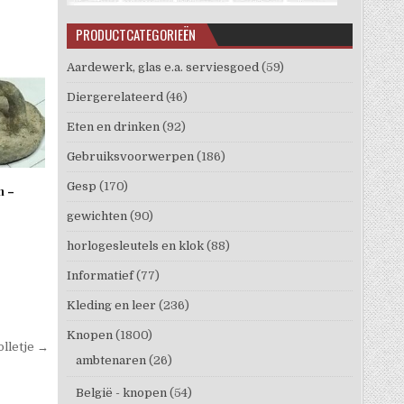
PRODUCTCATEGORIEËN
Aardewerk, glas e.a. serviesgoed
(59)
Diergerelateerd
(46)
Eten en drinken
(92)
Gebruiksvoorwerpen
(186)
Gesp
(170)
m –
gewichten
(90)
horlogesleutels en klok
(88)
Informatief
(77)
Kleding en leer
(236)
Knopen
(1800)
lletje →
ambtenaren
(26)
België - knopen
(54)