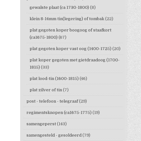
gewalste plaat (ca 1730-1800)
(8)
klein 8-14mm tin(legering) of tombak
(22)
plat gegoten koper boogoog of staafkort
(ca1675-1800)
(67)
plat gegoten koper vast oog (1400-1725)
(20)
plat koper gegoten met gietdraadoog (1700-
1815)
(33)
plat lood-tin (1600-1815)
(46)
plat zilver of tin
(7)
post - telefoon - telegraaf
(29)
regimentsknopen (ca1675-1775)
(19)
samengeperst
(143)
samengesteld - gesoldeerd
(79)