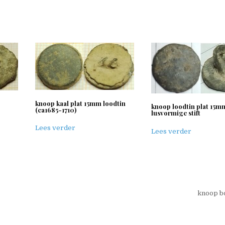
knoop kaal plat 15mm loodtin
knoop loodtin plat 15m
(ca1685-1710)
lusvormige stift
Lees verder
Lees verder
knoop bo