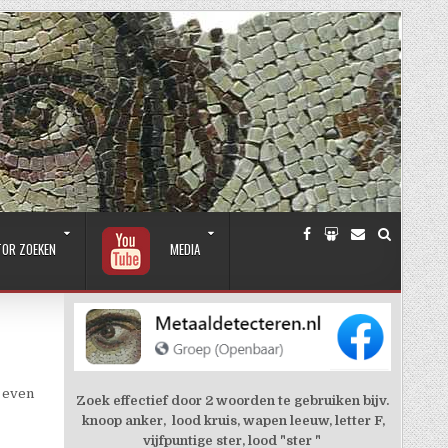
TOR ZOEKEN
MEDIA
g even
Zoek effectief door 2 woorden te gebruiken bijv.
knoop anker, lood kruis, wapen leeuw, letter F,
vijfpuntige ster, lood "ster "