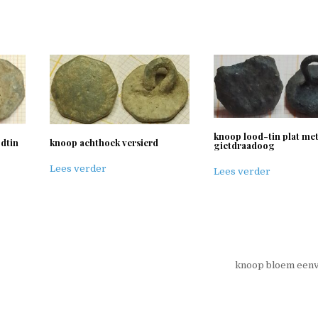
knoop lood-tin plat me
odtin
knoop achthoek versierd
gietdraadoog
Lees verder
Lees verder
knoop bloem een