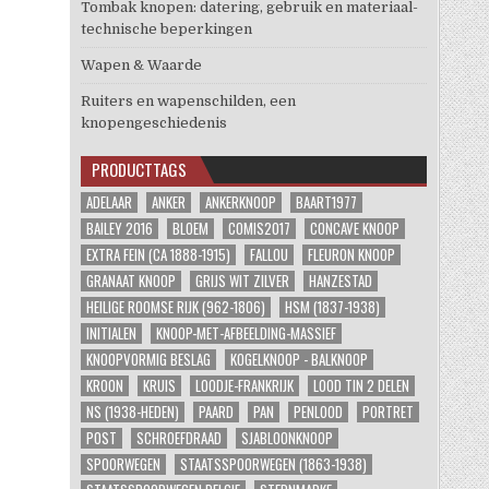
Tombak knopen: datering, gebruik en materiaal-
technische beperkingen
Wapen & Waarde
Ruiters en wapenschilden, een
knopengeschiedenis
PRODUCTTAGS
ADELAAR
ANKER
ANKERKNOOP
BAART1977
BAILEY 2016
BLOEM
COMIS2017
CONCAVE KNOOP
EXTRA FEIN (CA 1888-1915)
FALLOU
FLEURON KNOOP
GRANAAT KNOOP
GRIJS WIT ZILVER
HANZESTAD
HEILIGE ROOMSE RIJK (962-1806)
HSM (1837-1938)
INITIALEN
KNOOP-MET-AFBEELDING-MASSIEF
KNOOPVORMIG BESLAG
KOGELKNOOP - BALKNOOP
KROON
KRUIS
LOODJE-FRANKRIJK
LOOD TIN 2 DELEN
NS (1938-HEDEN)
PAARD
PAN
PENLOOD
PORTRET
POST
SCHROEFDRAAD
SJABLOONKNOOP
SPOORWEGEN
STAATSSPOORWEGEN (1863-1938)