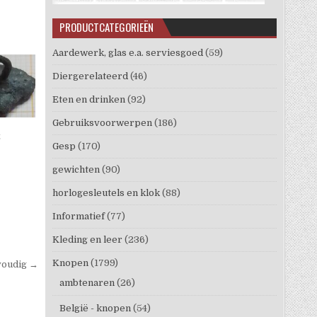
PRODUCTCATEGORIEËN
Aardewerk, glas e.a. serviesgoed
(59)
Diergerelateerd
(46)
Eten en drinken
(92)
Gebruiksvoorwerpen
(186)
t
Gesp
(170)
gewichten
(90)
horlogesleutels en klok
(88)
Informatief
(77)
Kleding en leer
(236)
Knopen
(1799)
voudig →
ambtenaren
(26)
België - knopen
(54)