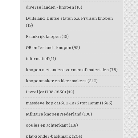
diverse landen - knopen
(16)
Duitsland, Duitse staten o.a. Pruisen knopen
(19)
Frankrijk knopen
(49)
GB en Ierland - knopen
(95)
informatief
(11)
knopen met andere vormen of materialen
(78)
knopenmaker en kleermakers
(240)
Livrei (ca1735-1950)
(42)
massieve kop ca1500-1675 (tot 16mm)
(535)
Militaire knopen Nederland
(198)
oogjes en achterkant
(118)
plat-zonder-backmark
(204)