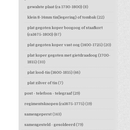
gewalste plaat (ca 1730-1800)
(8)
klein 8-14mm tin(legering) of tombak
(22)
plat gegoten koper boogoog of staafkort
(ca1675-1800)
(67)
plat gegoten koper vast oog (1400-1725)
(20)
plat koper gegoten met gietdraadoog (1700-
1815)
(33)
plat lood-tin (1600-1815)
(46)
plat zilver of tin
(7)
post - telefoon - telegraaf
(29)
regimentsknopen (ca1675-1775)
(19)
samengeperst
(143)
samengesteld - gesoldeerd
(79)