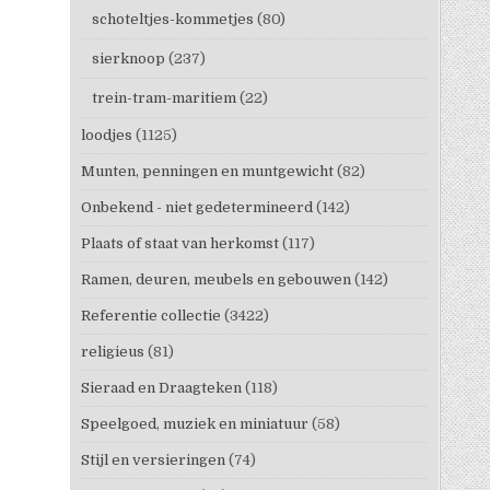
schoteltjes-kommetjes
(80)
sierknoop
(237)
trein-tram-maritiem
(22)
loodjes
(1125)
Munten, penningen en muntgewicht
(82)
Onbekend - niet gedetermineerd
(142)
Plaats of staat van herkomst
(117)
Ramen, deuren, meubels en gebouwen
(142)
Referentie collectie
(3422)
religieus
(81)
Sieraad en Draagteken
(118)
Speelgoed, muziek en miniatuur
(58)
Stijl en versieringen
(74)