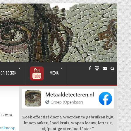
TOR ZOEKEN
MEDIA
ca 17mm.
Zoek effectief door 2 woorden te gebruiken bijv.
knoop anker, lood kruis, wapen leeuw, letter F,
oonknoop
vijfpuntige ster, lood "ster "