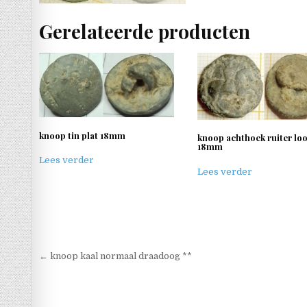
Gerelateerde producten
knoop tin plat 18mm
knoop achthoek ruiter lo
18mm
Lees verder
Lees verder
Berichtnavigatie
← knoop kaal normaal draadoog **