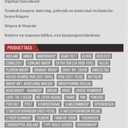
Digitaal topcadeau!
Tombak knopen: datering, gebruik en materiaal-technische
beperkingen
Wapen & Waarde
Ruiters en wapenschilden, een knopengeschiedenis
PRODUCTTAGS
ADELAAR
ANKER
ANKERKNOOP
BAART1977
BLOEM
BUIS2021
COMIS2017
CONCAVE KNOOP
EXTRA FEIN (CA 1888-1915)
FALLOU
FLEURON KNOOP
GRANAAT KNOOP
GRIJS WIT ZILVER
HANZESTAD
HEILIGE ROOMSE RIJK (962-1806)
HSM (1837-1938)
INITIALEN
KNOOP-MET-AFBEELDING-MASSIEF
KNOOPVORMIG BESLAG
KOGELKNOOP - BALKNOOP
KROON
KRUIS
LOODJE-FRANKRIJK
LOOD TIN 2 DELEN
NS (1938-HEDEN)
PAARD
PAN
PENLOOD
PORTRET
POST
SCHROEFDRAAD
SJABLOONKNOOP
SPOORWEGEN
STAATSSPOORWEGEN (1863-1938)
STAATSSPOORWEGEN BELGIE
STREEPJESKNOOP
TELMERK
TRAM EN TREIN
TUDORROOS
TWEEKOPPIGE ADELAAR
TYPE WOLLE-DEEKEN
VENDEEKNOOP