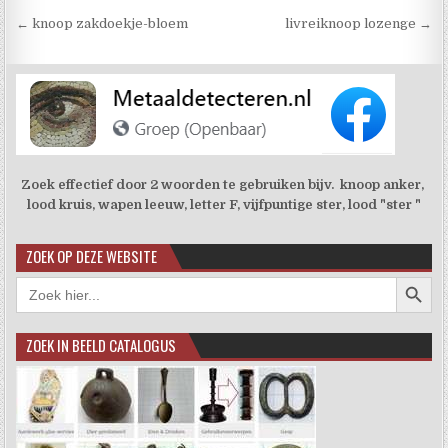
Berichtnavigatie
← knoop zakdoekje-bloem
livreiknoop lozenge →
Zoek effectief door 2 woorden te gebruiken bijv. knoop anker,
lood kruis, wapen leeuw, letter F, vijfpuntige ster, lood "ster "
ZOEK OP DEZE WEBSITE
Zoekkno
Zoek
naar:
ZOEK IN BEELD CATALOGUS