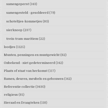
samengeperst
(143)
samengesteld - gesoldeerd
(79)
schoteltjes-kommetjes
(80)
sierknoop
(237)
trein-tram-maritiem
(22)
loodjes
(1125)
Munten, penningen en muntgewicht
(82)
Onbekend - niet gedetermineerd
(142)
Plaats of staat van herkomst
(117)
Ramen, deuren, meubels en gebouwen
(142)
Referentie collectie
(3430)
religieus
(81)
Sieraad en Draagteken
(118)