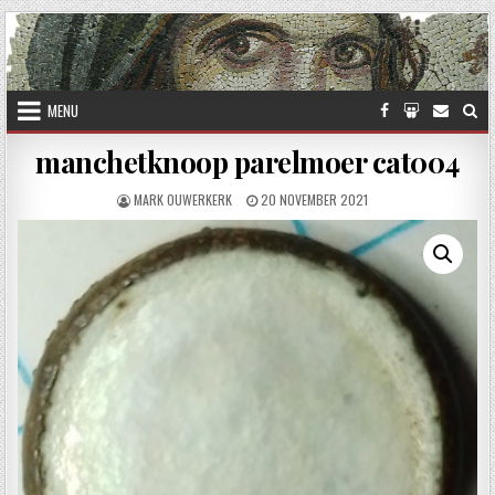
Skip to content
MENU
manchetknoop parelmoer cat004
AUTHOR:
PUBLISHED DATE:
MARK OUWERKERK
20 NOVEMBER 2021