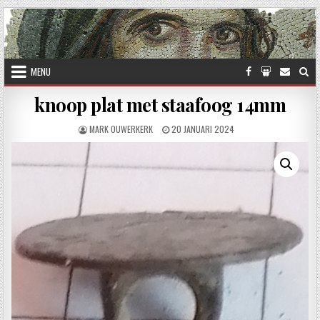
Skip to content
MENU
knoop plat met staafoog 14mm
AUTHOR:
PUBLISHED DATE:
MARK OUWERKERK
20 JANUARI 2024