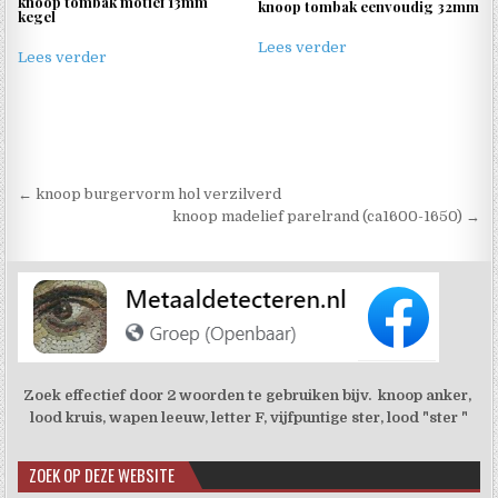
knoop tombak motief 13mm
knoop tombak eenvoudig 32mm
kegel
Lees verder
Lees verder
Berichtnavigatie
← knoop burgervorm hol verzilverd
knoop madelief parelrand (ca1600-1650) →
Zoek effectief door 2 woorden te gebruiken bijv. knoop anker,
lood kruis, wapen leeuw, letter F, vijfpuntige ster, lood "ster "
ZOEK OP DEZE WEBSITE
Zoekkno