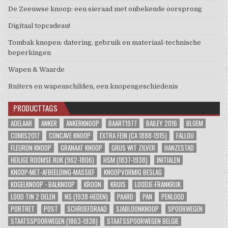
De Zeeuwse knoop: een sieraad met onbekende oorsprong
Digitaal topcadeau!
Tombak knopen: datering, gebruik en materiaal-technische
beperkingen
Wapen & Waarde
Ruiters en wapenschilden, een knopengeschiedenis
PRODUCTTAGS
ADELAAR
ANKER
ANKERKNOOP
BAART1977
BAILEY 2016
BLOEM
COMIS2017
CONCAVE KNOOP
EXTRA FEIN (CA 1888-1915)
FALLOU
FLEURON KNOOP
GRANAAT KNOOP
GRIJS WIT ZILVER
HANZESTAD
HEILIGE ROOMSE RIJK (962-1806)
HSM (1837-1938)
INITIALEN
KNOOP-MET-AFBEELDING-MASSIEF
KNOOPVORMIG BESLAG
KOGELKNOOP - BALKNOOP
KROON
KRUIS
LOODJE-FRANKRIJK
LOOD TIN 2 DELEN
NS (1938-HEDEN)
PAARD
PAN
PENLOOD
PORTRET
POST
SCHROEFDRAAD
SJABLOONKNOOP
SPOORWEGEN
STAATSSPOORWEGEN (1863-1938)
STAATSSPOORWEGEN BELGIE