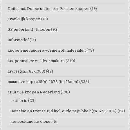
Duitsland, Duitse staten o.a. Pruisen knopen
(19)
Frankrijk knopen
(49)
GB en Ierland - knopen
(95)
informatief
(11)
knopen met andere vormen of materialen
(78)
knopenmaker en kleermakers
(240)
Livrei (ca1735-1950)
(42)
massieve kop ca1500-1675 (tot 16mm)
(535)
Militaire knopen Nederland
(198)
artillerie
(23)
Bataafse en Franse tijd incl. oude republiek (ca1675-1815)
(27)
geneeskundige dienst
(6)