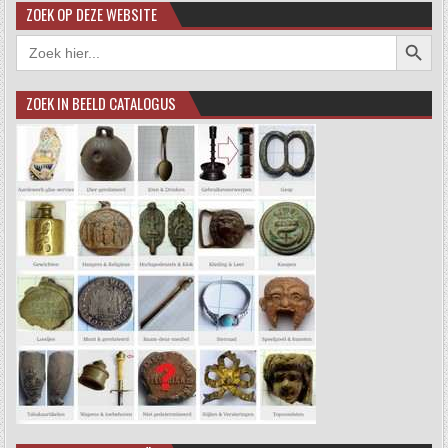
ZOEK OP DEZE WEBSITE
Zoekkno
Zoek
naar:
ZOEK IN BEELD CATALOGUS