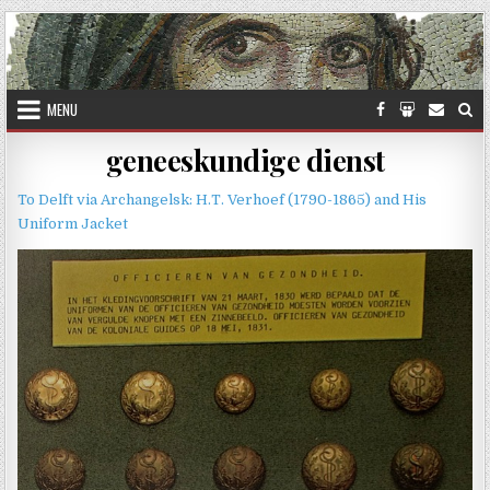
Skip to content
MENU
geneeskundige dienst
To Delft via Archangelsk: H.T. Verhoef (1790-1865) and His
Uniform Jacket