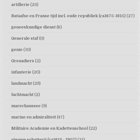
artillerie
(23)
Bataafse en Franse tijd incl. oude republiek (ca1675-1815)
(27)
geneeskundige dienst
(6)
Generale staf
(0)
genie
(10)
Grenadiers
(2)
infanterie
(20)
landmacht
(29)
luchtmacht
(2)
marechaussee
(9)
marine en admiraliteit
(47)
Militaire Academie en Kadettenschool
(22)
nieuwe schutterij (ca1813 - 1907)
(21)