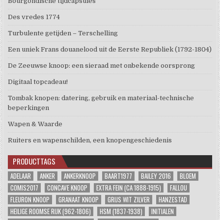
Bourgondische tijdcapsules
Des vredes 1774
Turbulente getijden – Terschelling
Een uniek Frans douanelood uit de Eerste Republiek (1792-1804)
De Zeeuwse knoop: een sieraad met onbekende oorsprong
Digitaal topcadeau!
Tombak knopen: datering, gebruik en materiaal-technische
beperkingen
Wapen & Waarde
Ruiters en wapenschilden, een knopengeschiedenis
PRODUCTTAGS
ADELAAR
ANKER
ANKERKNOOP
BAART1977
BAILEY 2016
BLOEM
COMIS2017
CONCAVE KNOOP
EXTRA FEIN (CA 1888-1915)
FALLOU
FLEURON KNOOP
GRANAAT KNOOP
GRIJS WIT ZILVER
HANZESTAD
HEILIGE ROOMSE RIJK (962-1806)
HSM (1837-1938)
INITIALEN