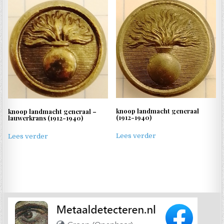
knoop landmacht generaal
knoop landmacht generaal –
(1912-1940)
lauwerkrans (1912-1940)
Lees verder
Lees verder