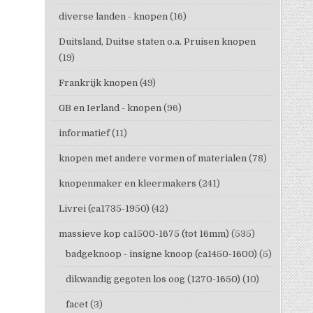
diverse landen - knopen
(16)
Duitsland, Duitse staten o.a. Pruisen knopen
(19)
Frankrijk knopen
(49)
GB en Ierland - knopen
(96)
informatief
(11)
knopen met andere vormen of materialen
(78)
knopenmaker en kleermakers
(241)
Livrei (ca1735-1950)
(42)
massieve kop ca1500-1675 (tot 16mm)
(535)
badgeknoop - insigne knoop (ca1450-1600)
(5)
dikwandig gegoten los oog (1270-1650)
(10)
facet
(3)