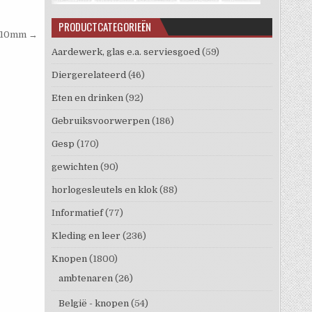
PRODUCTCATEGORIEËN
n 10mm →
Aardewerk, glas e.a. serviesgoed
(59)
Diergerelateerd
(46)
Eten en drinken
(92)
Gebruiksvoorwerpen
(186)
Gesp
(170)
gewichten
(90)
horlogesleutels en klok
(88)
Informatief
(77)
Kleding en leer
(236)
Knopen
(1800)
ambtenaren
(26)
België - knopen
(54)