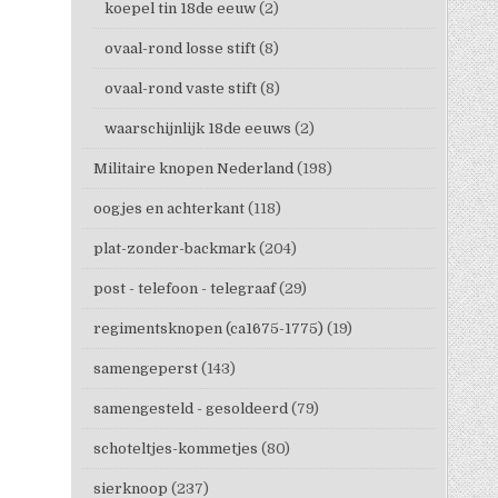
koepel tin 18de eeuw
(2)
ovaal-rond losse stift
(8)
ovaal-rond vaste stift
(8)
waarschijnlijk 18de eeuws
(2)
Militaire knopen Nederland
(198)
oogjes en achterkant
(118)
plat-zonder-backmark
(204)
post - telefoon - telegraaf
(29)
regimentsknopen (ca1675-1775)
(19)
samengeperst
(143)
samengesteld - gesoldeerd
(79)
schoteltjes-kommetjes
(80)
sierknoop
(237)