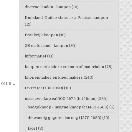
diverse landen - knopen
(16)
Duitsland, Duitse staten o.a. Pruisen knopen
(19)
Frankrijk knopen
(49)
GB en Ierland - knopen
(95)
informatief
(11)
knopen met andere vormen of materialen
(78)
knopenmaker en kleermakers
(240)
-011-8 →
Livrei (ca1735-1950)
(42)
massieve kop ca1500-1675 (tot 16mm)
(535)
badgeknoop - insigne knoop (ca1450-1600)
(5)
dikwandig gegoten los oog (1270-1650)
(10)
facet
(3)