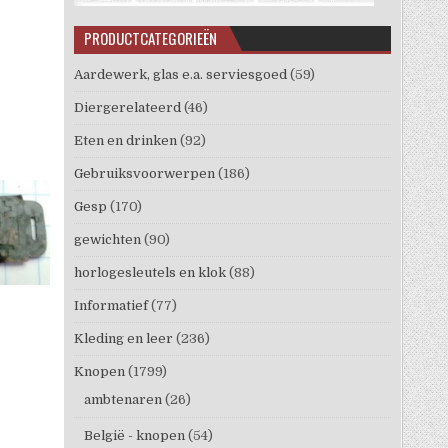
PRODUCTCATEGORIEËN
Aardewerk, glas e.a. serviesgoed
(59)
Diergerelateerd
(46)
Eten en drinken
(92)
Gebruiksvoorwerpen
(186)
Gesp
(170)
gewichten
(90)
horlogesleutels en klok
(88)
Informatief
(77)
Kleding en leer
(236)
Knopen
(1799)
ambtenaren
(26)
België - knopen
(54)