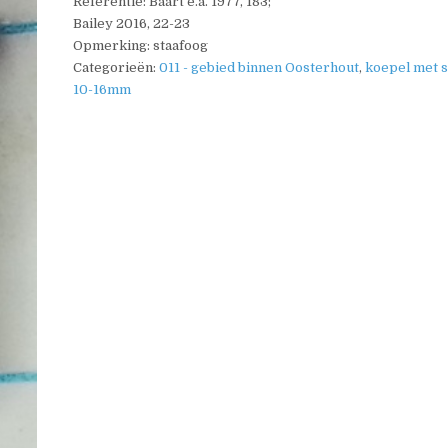
Referentie: Baart e.a. 1977, 183;
Bailey 2016, 22-23
Opmerking: staafoog
Categorieën:
011 - gebied binnen Oosterhout
,
koepel met s
10-16mm