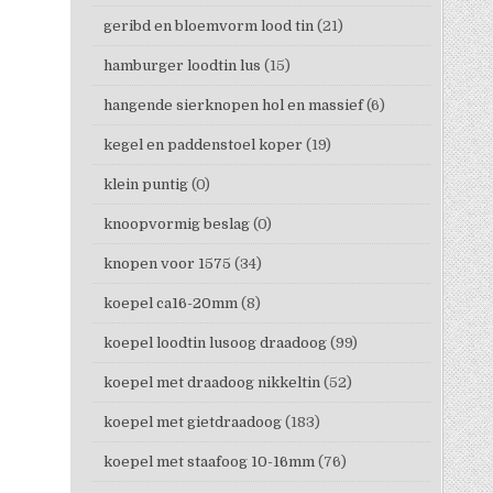
geribd en bloemvorm lood tin
(21)
hamburger loodtin lus
(15)
hangende sierknopen hol en massief
(6)
kegel en paddenstoel koper
(19)
klein puntig
(0)
knoopvormig beslag
(0)
knopen voor 1575
(34)
koepel ca16-20mm
(8)
koepel loodtin lusoog draadoog
(99)
koepel met draadoog nikkeltin
(52)
koepel met gietdraadoog
(183)
koepel met staafoog 10-16mm
(76)