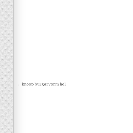
Berichtnavigatie
← knoop burgervorm hol