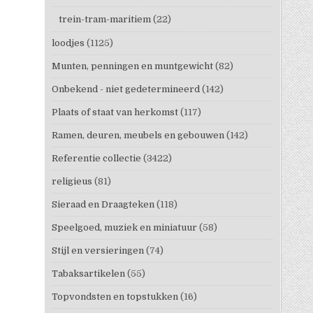
trein-tram-maritiem
(22)
loodjes
(1125)
Munten, penningen en muntgewicht
(82)
Onbekend - niet gedetermineerd
(142)
Plaats of staat van herkomst
(117)
Ramen, deuren, meubels en gebouwen
(142)
Referentie collectie
(3422)
religieus
(81)
Sieraad en Draagteken
(118)
Speelgoed, muziek en miniatuur
(58)
Stijl en versieringen
(74)
Tabaksartikelen
(55)
Topvondsten en topstukken
(16)