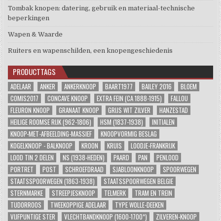
Tombak knopen: datering, gebruik en materiaal-technische
beperkingen
Wapen & Waarde
Ruiters en wapenschilden, een knopengeschiedenis
PRODUCTTAGS
ADELAAR
ANKER
ANKERKNOOP
BAART1977
BAILEY 2016
BLOEM
COMIS2017
CONCAVE KNOOP
EXTRA FEIN (CA 1888-1915)
FALLOU
FLEURON KNOOP
GRANAAT KNOOP
GRIJS WIT ZILVER
HANZESTAD
HEILIGE ROOMSE RIJK (962-1806)
HSM (1837-1938)
INITIALEN
KNOOP-MET-AFBEELDING-MASSIEF
KNOOPVORMIG BESLAG
KOGELKNOOP - BALKNOOP
KROON
KRUIS
LOODJE-FRANKRIJK
LOOD TIN 2 DELEN
NS (1938-HEDEN)
PAARD
PAN
PENLOOD
PORTRET
POST
SCHROEFDRAAD
SJABLOONKNOOP
SPOORWEGEN
STAATSSPOORWEGEN (1863-1938)
STAATSSPOORWEGEN BELGIE
STERNMARKE
STREEPJESKNOOP
TELMERK
TRAM EN TREIN
TUDORROOS
TWEEKOPPIGE ADELAAR
TYPE WOLLE-DEEKEN
VIJFPUNTIGE STER
VLECHTBANDKNOOP (1600-1700*)
ZILVEREN-KNOOP