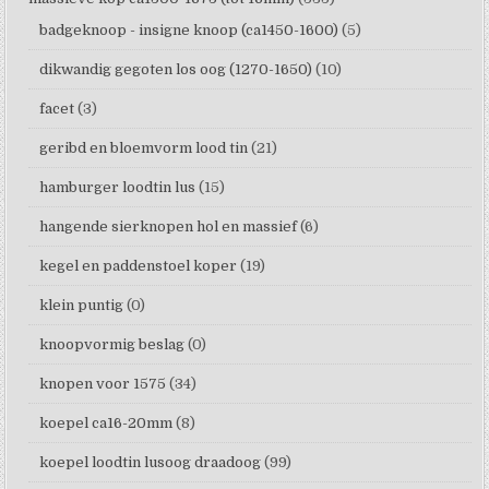
badgeknoop - insigne knoop (ca1450-1600)
(5)
dikwandig gegoten los oog (1270-1650)
(10)
facet
(3)
geribd en bloemvorm lood tin
(21)
hamburger loodtin lus
(15)
hangende sierknopen hol en massief
(6)
kegel en paddenstoel koper
(19)
klein puntig
(0)
knoopvormig beslag
(0)
knopen voor 1575
(34)
koepel ca16-20mm
(8)
koepel loodtin lusoog draadoog
(99)