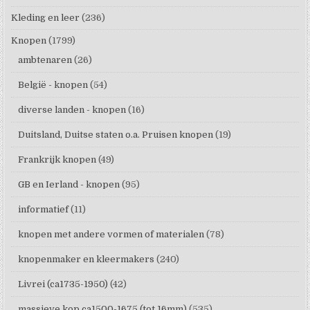
Kleding en leer
(236)
Knopen
(1799)
ambtenaren
(26)
België - knopen
(54)
diverse landen - knopen
(16)
Duitsland, Duitse staten o.a. Pruisen knopen
(19)
Frankrijk knopen
(49)
GB en Ierland - knopen
(95)
informatief
(11)
knopen met andere vormen of materialen
(78)
knopenmaker en kleermakers
(240)
Livrei (ca1735-1950)
(42)
massieve kop ca1500-1675 (tot 16mm)
(535)