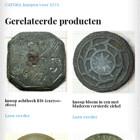
CAT063
,
knopen voor 1575
Gerelateerde producten
knoop achthoek IHS (ca1700-
knoop bloem in een met
1800)
bladeren versierde cirkel
Lees verder
Lees verder