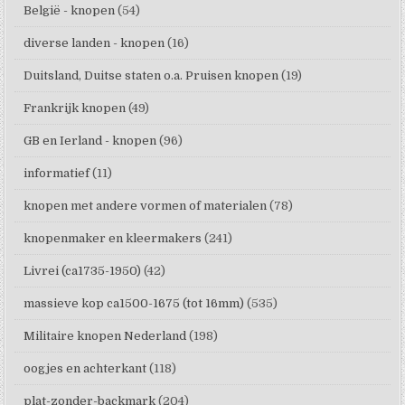
België - knopen
(54)
diverse landen - knopen
(16)
Duitsland, Duitse staten o.a. Pruisen knopen
(19)
Frankrijk knopen
(49)
GB en Ierland - knopen
(96)
informatief
(11)
knopen met andere vormen of materialen
(78)
knopenmaker en kleermakers
(241)
Livrei (ca1735-1950)
(42)
massieve kop ca1500-1675 (tot 16mm)
(535)
Militaire knopen Nederland
(198)
oogjes en achterkant
(118)
plat-zonder-backmark
(204)