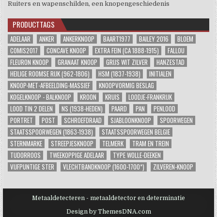
Ruiters en wapenschilden, een knopengeschiedenis
PRODUCTTAGS
ADELAAR
ANKER
ANKERKNOOP
BAART1977
BAILEY 2016
BLOEM
COMIS2017
CONCAVE KNOOP
EXTRA FEIN (CA 1888-1915)
FALLOU
FLEURON KNOOP
GRANAAT KNOOP
GRIJS WIT ZILVER
HANZESTAD
HEILIGE ROOMSE RIJK (962-1806)
HSM (1837-1938)
INITIALEN
KNOOP-MET-AFBEELDING-MASSIEF
KNOOPVORMIG BESLAG
KOGELKNOOP - BALKNOOP
KROON
KRUIS
LOODJE-FRANKRIJK
LOOD TIN 2 DELEN
NS (1938-HEDEN)
PAARD
PAN
PENLOOD
PORTRET
POST
SCHROEFDRAAD
SJABLOONKNOOP
SPOORWEGEN
STAATSSPOORWEGEN (1863-1938)
STAATSSPOORWEGEN BELGIE
STERNMARKE
STREEPJESKNOOP
TELMERK
TRAM EN TREIN
TUDORROOS
TWEEKOPPIGE ADELAAR
TYPE WOLLE-DEEKEN
VIJFPUNTIGE STER
VLECHTBANDKNOOP (1600-1700*)
ZILVEREN-KNOOP
Metaaldetecteren - metaaldetector en determinatie
Design by ThemesDNA.com