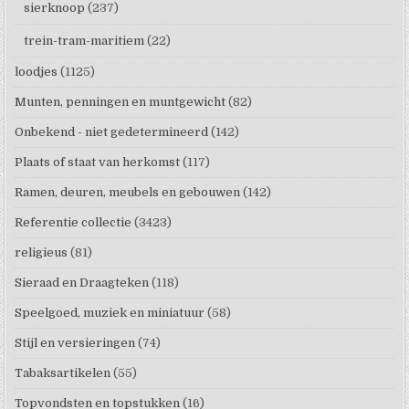
sierknoop
(237)
trein-tram-maritiem
(22)
loodjes
(1125)
Munten, penningen en muntgewicht
(82)
Onbekend - niet gedetermineerd
(142)
Plaats of staat van herkomst
(117)
Ramen, deuren, meubels en gebouwen
(142)
Referentie collectie
(3423)
religieus
(81)
Sieraad en Draagteken
(118)
Speelgoed, muziek en miniatuur
(58)
Stijl en versieringen
(74)
Tabaksartikelen
(55)
Topvondsten en topstukken
(16)