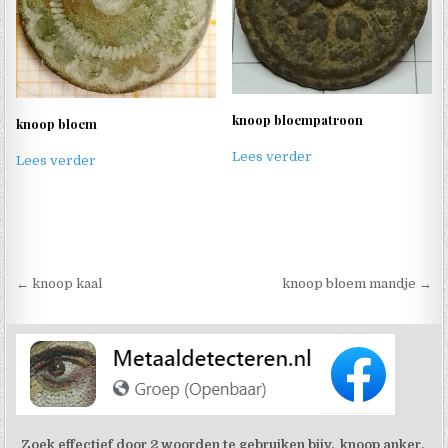
knoop bloempatroon
knoop bloem
Lees verder
Lees verder
Berichtnavigatie
← knoop kaal
knoop bloem mandje →
Zoek effectief door 2 woorden te gebruiken bijv. knoop anker,