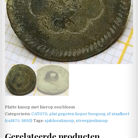
Platte knoop met hierop een bloem
Categorieën:
CAT070
,
plat gegoten koper boogoog of staafkort
(ca1675-1800)
Tags:
sjabloonknoop
,
streepjesknoop
Gerelateerde producten